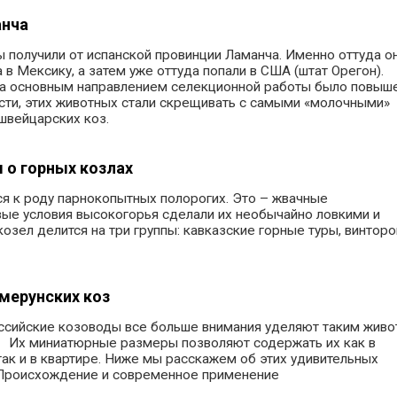
анча
ы получили от испанской провинции Ламанча. Именно оттуда о
 в Мексику, а затем уже оттуда попали в США (штат Орегон).
на основным направлением селекционной работы было повыш
сти, этих животных стали скрещивать с самыми «молочными»
швейцарских коз.
 о горных козлах
я к роду парнокопытных полорогих. Это – жвачные
ые условия высокогорья сделали их необычайно ловкими и
озел делится на три группы: кавказские горные туры, винторо
мерунских коз
ссийские козоводы все больше внимания уделяют таким живо
. Их миниатюрные размеры позволяют содержать их как в
ак и в квартире. Ниже мы расскажем об этих удивительных
Происхождение и современное применение