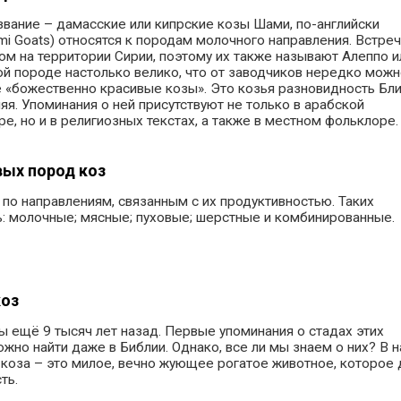
вание – дамасские или кипрские козы Шами, по-английски
mi Goats) относятся к породам молочного направления. Встре
ом на территории Сирии, поэтому их также называют Алеппо и
ой породе настолько велико, что от заводчиков нередко можн
 «божественно красивые козы». Это козья разновидность Бл
яя. Упоминания о ней присутствуют не только в арабской
е, но и в религиозных текстах, а также в местном фольклоре.
вых пород коз
по направлениям, связанным с их продуктивностью. Таких
ь: молочные; мясные; пуховые; шерстные и комбинированные.
коз
 ещё 9 тысяч лет назад. Первые упоминания о стадах этих
но найти даже в Библии. Однако, все ли мы знаем о них? В 
коза – это милое, вечно жующее рогатое животное, которое 
ть.