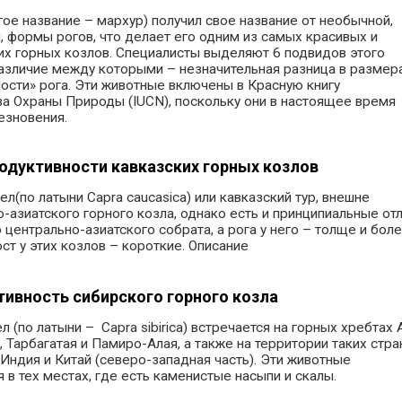
гое название – мархур) получил свое название от необычной,
 формы рогов, что делает его одним из самых красивых и
их горных козлов. Специалисты выделяют 6 подвидов этого
азличие между которыми – незначительная разница в размера
ности» рога. Эти животные включены в Красную книгу
 Охраны Природы (IUCN), поскольку они в настоящее время
езновения.
одуктивности кавказских горных козлов
л(по латыни Capra caucasica) или кавказский тур, внешне
-азиатского горного козла, однако есть и принципиальные отл
 центрально-азиатского собрата, а рога у него – толще и бол
ст у этих козлов – короткие. Описание
тивность сибирского горного козла
 (по латыни – Capra sibirica) встречается на горных хребтах 
, Тарбагатая и Памиро-Алая, а также на территории таких стран
 Индия и Китай (северо-западная часть). Эти животные
 в тех местах, где есть каменистые насыпи и скалы.