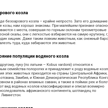
рового козла
де безоарового козла – крайне непросто. Зато его домашние
е козы, нам хорошо знакомы. При малейшем признаке опасно
ваются с места, совершая по горным склонам трехметровые
есной скалы, они с легкостью взбираются на самую крутизну, г
один хищник. Даже таким ловким животным, как снежный барс
залезть туда, куда забираются эти животные.
ояние популяции водяного козла
другому, пуку (по латыни – Kobus vardonii) относится к
ым семейства полорогих и принадлежит к роду водяные козл
ия этих животных приходится на страны Центральной Африки, 
, Ботсвана, Замбия, и Южная Демократическая Республика Конго
овном в районах влажных саванн, а также в поймах рек и боло
от вид водяных козлов классифицировал и описал всемирно
 исследователь африканского континента, шотландец по
Ливингстон.