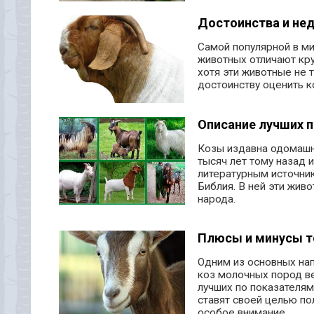
Достоинства и нед
Самой популярной в ми
животных отличают кру
хотя эти животные не т
достоинству оценить 
Описание лучших п
Козы издавна одомашн
тысяч лет тому назад 
литературным источник
Библия. В ней эти жив
народа.
Плюсы и минусы т
Одним из основных на
коз молочных пород ве
лучших по показателя
ставят своей целью по
особое внимание.