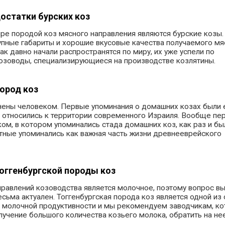
остатки бурских коз
ре породой коз мясного направления являются бурские козы.
пные габариты и хорошие вкусовые качества получаемого мя
ак давно начали распространятся по миру, их уже успели по
козоводы, специализирующиеся на производстве козлятины.
ород коз
ены человеком. Первые упоминания о домашних козах были 
и относились к территории современного Израиля. Вообще п
ом, в котором упоминались стада домашних коз, как раз и бы
отные упоминались как важная часть жизни древнееврейского
оггенбургской породы коз
правлений козоводства является молочное, поэтому вопрос в
сьма актуален. Тоггенбургская порода коз является одной из
м молочной продуктивности и мы рекомендуем заводчикам, к
лучение большого количества козьего молока, обратить на не