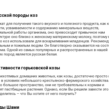
сской породы коз
ат для получения такого вкусного и полезного продукта, как 
сти, усваиваемости и содержанию минеральных веществ,
альной работы организма, оно превосходит привычное нам
уктуре оно близко к женскому материнскому молоку, поэтому 
о коз использовали для вскармливания младенцев. Рекомен
льным и пожилым людям. Он благотворно сказывается на сост
ма. Одной из самых популярных и распространенных в нашей
х пород является русская белая.
ктивности горьковской козы
ихотливых домашних животных, как козы, достаточно просто 
и в условиях небольшого крестьянско-фермерского хозяйства
о большое пространство, они не требовательны к кормам и
ят пастбищные растения. Однако, если Вы решили завести это
делитесь – что Вы хотите от него получить?
оды Шами