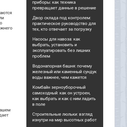
приборы: как техника
превращает данные в решение
чаются
ли
Двор склада под контролем:
о
практическое руководство для
ижнего
тех, кто отвечает за погрузку
Насосы для навоза: как
выбрать, установить и
эксплуатировать без лишних
проблем
Водонапорная башня: почему
железный или каменный сундук
воды важнее, чем кажется
Комбайн зерноуборочный
самоходный: как он устроен,
как выбрать и как с ним ладить
в поле
нашем
Строительные люльки: взгляд
дает
изнутри на мир высотных работ