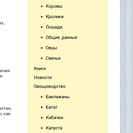
Коровы
Кролики
х,
Лошади
Общие данные
Овцы
Свиньи
Книги
ичия.
ее
Новости
Овощеводство
Баклажаны
Батат
Алтая,
, как
Кабачки
Капуста