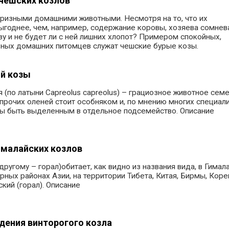
чешских козлов
призными домашними животными. Несмотря на то, что их
ыгоднее, чем, например, содержание коровы, хозяева сомнев
озу и не будет ли с ней лишних хлопот? Примером спокойных,
вных домашних питомцев служат чешские бурые козы.
ой козы
я (по латыни Capreolus capreolus) – грациозное животное сем
 прочих оленей стоит особняком и, по мнению многих специали
бы быть выделенным в отдельное подсемейство. Описание
ималайских козлов
ругому – горал)обитает, как видно из названия вида, в Гимала
рных районах Азии, на территории Тибета, Китая, Бирмы, Коре
кий (горал). Описание
дения винторогого козла