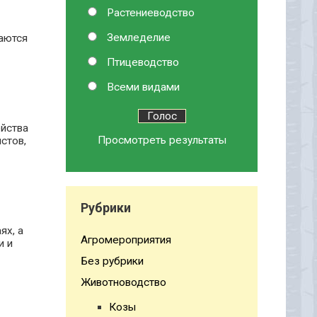
Растениеводство
Земледелие
аются
Птицеводство
Всеми видами
ейства
Просмотреть результаты
стов,
Рубрики
ях, а
Агромероприятия
и и
Без рубрики
Животноводство
Козы