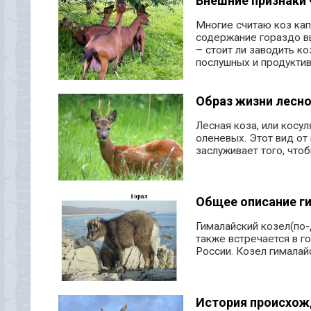
Внешние признаки 
Многие считаю коз ка
содержание гораздо в
– стоит ли заводить к
послушных и продукти
Образ жизни лесн
Лесная коза, или косул
оленевых. Этот вид от
заслуживает того, что
Общее описание г
Гималайский козел(по-д
также встречается в го
России. Козел гималайс
История происхож