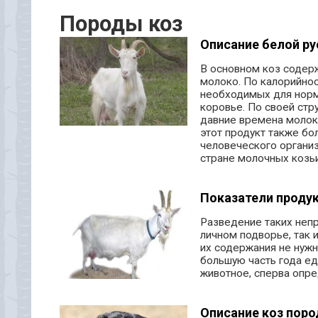
Породы коз
Описание белой ру
В основном коз содерж
молоко. По калорийно
необходимых для норм
коровье. По своей стр
давние времена молок
этот продукт также бо
человеческого организ
стране молочных козьи
Показатели проду
Разведение таких непр
личном подворье, так 
их содержания не нужн
большую часть года ед
животное, сперва опре
Описание коз пор