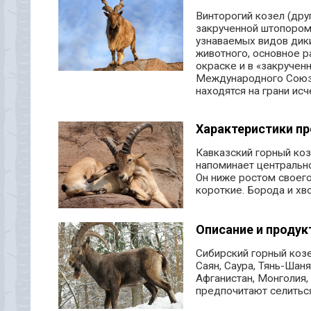
Винторогий козел (дру
закрученной штопором,
узнаваемых видов дик
животного, основное р
окраске и в «закручен
Международного Союза
находятся на грани исч
Характеристики пр
Кавказский горный козе
напоминает центрально
Он ниже ростом своего
короткие. Борода и хво
Описание и продук
Сибирский горный козел
Саян, Саура, Тянь-Шаня
Афганистан, Монголия,
предпочитают селиться