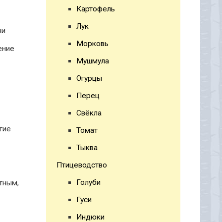
Картофель
Лук
ни
Морковь
ение
Мушмула
Огурцы
Перец
Свёкла
гие
Томат
Тыква
Птицеводство
Голуби
тным,
Гуси
Индюки