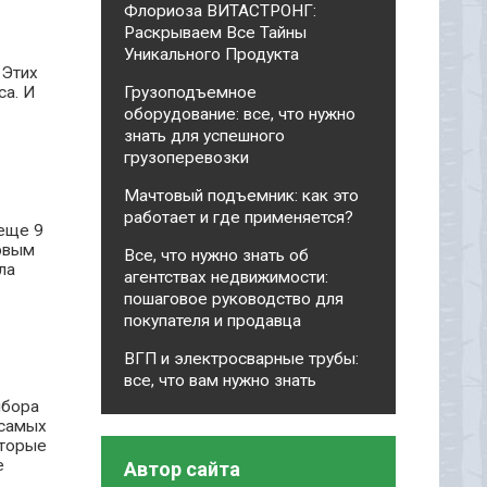
Флориоза ВИТАСТРОНГ:
Раскрываем Все Тайны
Уникального Продукта
 Этих
са. И
Грузоподъемное
оборудование: все, что нужно
знать для успешного
грузоперевозки
Мачтовый подъемник: как это
работает и где применяется?
еще 9
ервым
Все, что нужно знать об
ла
агентствах недвижимости:
пошаговое руководство для
покупателя и продавца
ВГП и электросварные трубы:
все, что вам нужно знать
ыбора
 самых
оторые
е
Автор сайта