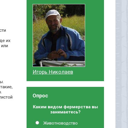
сти
де их
 или
Игорь Николаев
ы.
такие,
.
Опрос
тистой
Каким видом фермерства вы
занимаетесь?
Животноводство