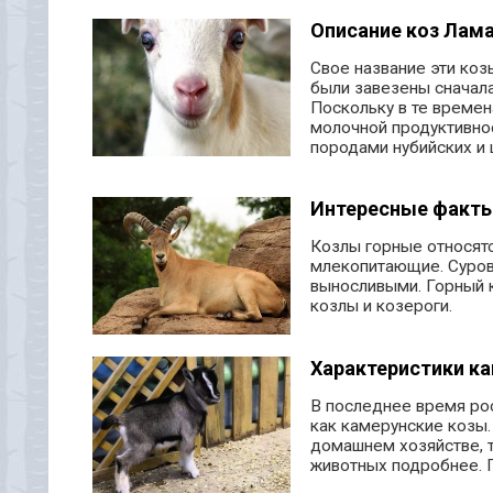
Описание коз Лам
Свое название эти коз
были завезены сначала
Поскольку в те време
молочной продуктивно
породами нубийских и 
Интересные факты
Козлы горные относятс
млекопитающие. Суров
выносливыми. Горный к
козлы и козероги.
Характеристики ка
В последнее время ро
как камерунские козы
домашнем хозяйстве, т
животных подробнее. 