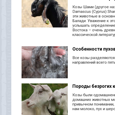
Козы Шами (другое наз
Damascus (Cyprus) Sha
эти животные в основн
Балади. Уважение к эт
услышать определение
Востока – очень древн
классической литератур
Особенности пухо
Все козы разделяются 
направлений всего пят
Породы безрогих 
Козы были одомашнены
домашних животных мож
привычном понимании, 
нам молоко, пух и шерс