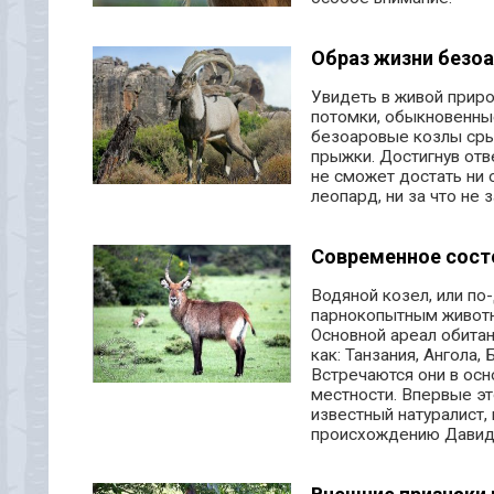
Образ жизни безоа
Увидеть в живой приро
потомки, обыкновенны
безоаровые козлы сры
прыжки. Достигнув отв
не сможет достать ни 
леопард, ни за что не 
Современное сост
Водяной козел, или по-
парнокопытным животн
Основной ареал обитан
как: Танзания, Ангола
Встречаются они в осн
местности. Впервые эт
известный натуралист,
происхождению Давид 