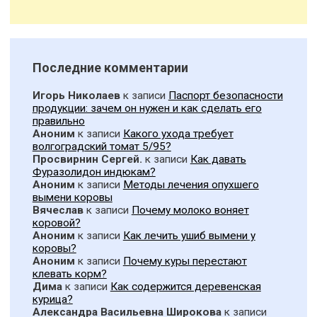
Последние комментарии
Игорь Николаев
к записи
Паспорт безопасности
продукции: зачем он нужен и как сделать его
правильно
Аноним
к записи
Какого ухода требует
волгоградский томат 5/95?
Просвирнин Сергей.
к записи
Как давать
Фуразолидон индюкам?
Аноним
к записи
Методы лечения опухшего
вымени коровы
Вячеслав
к записи
Почему молоко воняет
коровой?
Аноним
к записи
Как лечить ушиб вымени у
коровы?
Аноним
к записи
Почему куры перестают
клевать корм?
Дима
к записи
Как содержится деревенская
курица?
Александра Васильевна Широкова
к записи