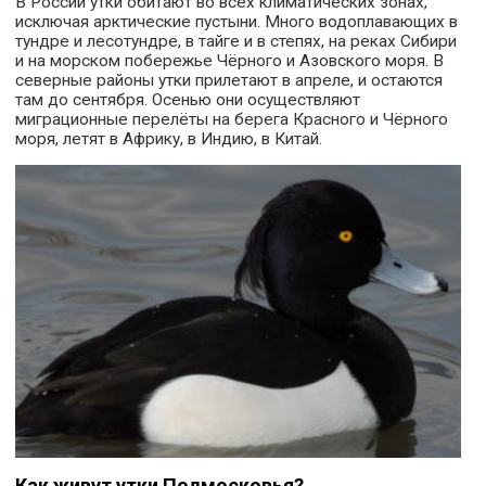
В России утки обитают во всех климатических зонах,
исключая арктические пустыни. Много водоплавающих в
тундре и лесотундре, в тайге и в степях, на реках Сибири
и на морском побережье Чёрного и Азовского моря. В
северные районы утки прилетают в апреле, и остаются
там до сентября. Осенью они осуществляют
миграционные перелёты на берега Красного и Чёрного
моря, летят в Африку, в Индию, в Китай.
Как живут утки Подмосковья?