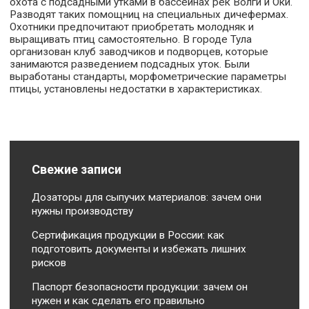
охота с подсадными утками в бассейнах рек Волги и Оки.
Разводят таких помощниц на специальных дичефермах.
Охотники предпочитают приобретать молодняк и
выращивать птиц самостоятельно. В городе Тула
организован клуб заводчиков и подворцев, которые
занимаются разведением подсадных уток. Были
выработаны стандарты, морфометрические параметры
птицы, установлены недостатки в характеристиках.
Свежие записи
Дозаторы для сыпучих материалов: зачем они
нужны производству
Сертификация продукции в России: как
подготовить документы и избежать лишних
рисков
Паспорт безопасности продукции: зачем он
нужен и как сделать его правильно