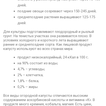
дней;
поздние овощи созревают через 150-245 дней;
среднепоздние растения выращивают 125-175
дней.
Для культуры подготавливают плодородный и рыхлый
грунт. На тенистых участках она развивается плохо. В
условиях холодного и короткого лета выращивают
ранние и среднепоздние сорта. Как пищевой продукт
капусту используют во всех странах мира:
продукт низкокалорийный, 24 кКал в 100 г;
на 90% состоит из воды;
4,7% – углеводы;
2% – клетчатка;
1,8% – белка;
0,2% – жиры.
Все виды огородной капусты отличаются высоким
содержанием аскорбиновой кислоты и витамина «К». В
продукте много кремния, кобальта, магния. Есть цинк,