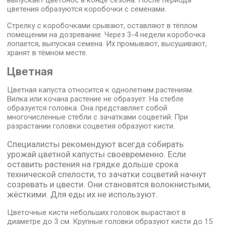
выпускает цветонос в конце сезона. После периода
цветения образуются коробочки с семенами.
Стрелку с коробочками срывают, оставляют в тёплом
помещении на дозревание. Через 3-4 недели коробочка
лопается, выпуская семена. Их промывают, высушивают,
хранят в тёмном месте.
Цветная
Цветная капуста относится к однолетним растениям.
Вилка или кочана растение не образует. На стебле
образуется головка. Она представляет собой
многочисленные стебли с зачатками соцветий. При
разрастании головки соцветия образуют кисти.
Специалисты рекомендуют всегда собирать
урожай цветной капусты своевременно. Если
оставить растения на грядке дольше срока
технической спелости, то зачатки соцветий начнут
созревать и цвести. Они становятся волокнистыми,
жёсткими. Для еды их не используют.
Цветочные кисти небольших головок вырастают в
диаметре до 3 см. Крупные головки образуют кисти до 15