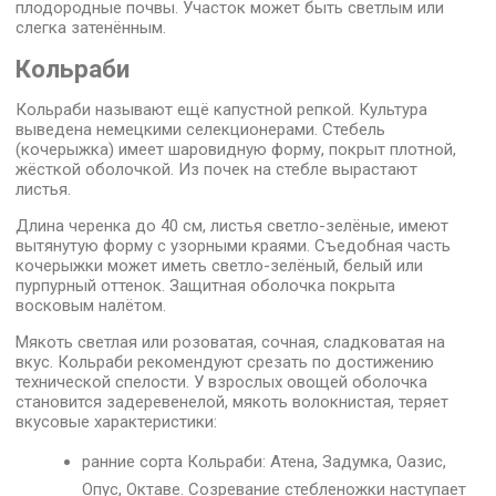
плодородные почвы. Участок может быть светлым или
слегка затенённым.
Кольраби
Кольраби называют ещё капустной репкой. Культура
выведена немецкими селекционерами. Стебель
(кочерыжка) имеет шаровидную форму, покрыт плотной,
жёсткой оболочкой. Из почек на стебле вырастают
листья.
Длина черенка до 40 см, листья светло-зелёные, имеют
вытянутую форму с узорными краями. Съедобная часть
кочерыжки может иметь светло-зелёный, белый или
пурпурный оттенок. Защитная оболочка покрыта
восковым налётом.
Мякоть светлая или розоватая, сочная, сладковатая на
вкус. Кольраби рекомендуют срезать по достижению
технической спелости. У взрослых овощей оболочка
становится задеревенелой, мякоть волокнистая, теряет
вкусовые характеристики:
ранние сорта Кольраби: Атена, Задумка, Оазис,
Опус, Октаве. Созревание стебленожки наступает