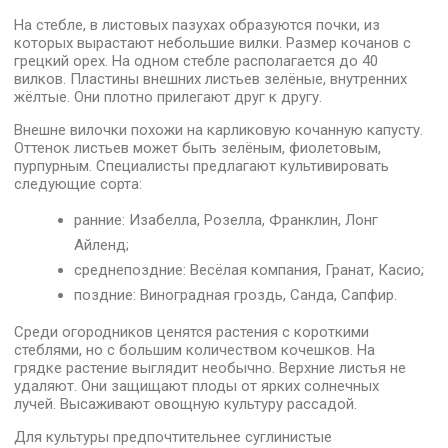
На стебле, в листовых пазухах образуются почки, из
которых вырастают небольшие вилки. Размер кочанов с
грецкий орех. На одном стебле располагается до 40
вилков. Пластины внешних листьев зелёные, внутренних
жёлтые. Они плотно прилегают друг к другу.
Внешне вилочки похожи на карликовую кочанную капусту.
Оттенок листьев может быть зелёным, фиолетовым,
пурпурным. Специалисты предлагают культивировать
следующие сорта:
ранние: Изабелла, Розелла, Франклин, Лонг
Айленд;
среднепоздние: Весёлая компания, Гранат, Касио;
поздние: Виноградная гроздь, Санда, Сапфир.
Среди огородников ценятся растения с короткими
стеблями, но с большим количеством кочешков. На
грядке растение выглядит необычно. Верхние листья не
удаляют. Они защищают плоды от ярких солнечных
лучей. Высаживают овощную культуру рассадой.
Для культуры предпочтительнее суглинистые