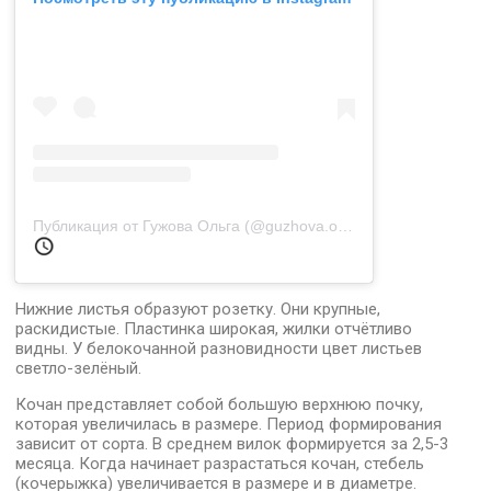
Публикация от Гужова Ольга (@guzhova.olga)
11 Ноя 2019 в 9
Нижние листья образуют розетку. Они крупные,
раскидистые. Пластинка широкая, жилки отчётливо
видны. У белокочанной разновидности цвет листьев
светло-зелёный.
Кочан представляет собой большую верхнюю почку,
которая увеличилась в размере. Период формирования
зависит от сорта. В среднем вилок формируется за 2,5-3
месяца. Когда начинает разрастаться кочан, стебель
(кочерыжка) увеличивается в размере и в диаметре.