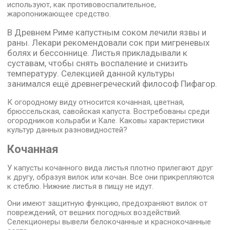
используют, как противовоспалительное,
жаропонижающее средство.
В Древнем Риме капустным соком лечили язвы и
раны. Лекари рекомендовали сок при мигреневых
болях и бессоннице. Листья прикладывали к
суставам, чтобы снять воспаление и снизить
температуру. Селекцией данной культуры
занимался ещё древнегреческий философ Пифагор.
К огородному виду относится кочанная, цветная,
брюссельская, савойская капуста. Востребованы среди
огородников кольраби и Кале. Каковы характеристики
культур данных разновидностей?
Кочанная
У капусты кочанного вида листья плотно прилегают друг
к другу, образуя вилок или кочан. Все они прикрепляются
к стеблю. Нижние листья в пищу не идут.
Они имеют защитную функцию, предохраняют вилок от
повреждений, от вешних погодных воздействий.
Селекционеры вывели белокочанные и краснокочанные