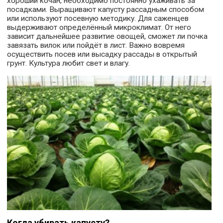
хороший кочан, необходимо постоянно ухаживать за
посадками. Выращивают капусту рассадным способом
или используют посевную методику. Для саженцев
выдерживают определённый микроклимат. От него
зависит дальнейшее развитие овощей, сможет ли почка
завязать вилок или пойдёт в лист. Важно вовремя
осуществить посев или высадку рассады в открытый
грунт. Культура любит свет и влагу.
Когда убирать капусту?