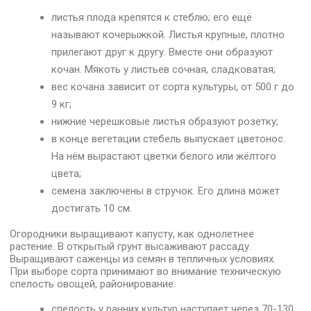
листья плода крепятся к стеблю; его ещё
называют кочерыжкой. Листья крупные, плотно
прилегают друг к другу. Вместе они образуют
кочан. Мякоть у листьев сочная, сладковатая;
вес кочана зависит от сорта культуры, от 500 г до
9 кг;
нижние черешковые листья образуют розетку;
в конце вегетации стебель выпускает цветонос.
На нём вырастают цветки белого или жёлтого
цвета;
семена заключены в стручок. Его длина может
достигать 10 см.
Огородники выращивают капусту, как однолетнее
растение. В открытый грунт высаживают рассаду.
Выращивают саженцы из семян в тепличных условиях.
При выборе сорта принимают во внимание техническую
спелость овощей, районирование:
спелость у ранних культур наступает через 70-130