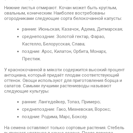
Нижние листья отмирают. Кочан может быть круглым,
овальным, коническим. Наиболее востребованы
огородниками следующие сорта белокочанной капусты:
ранние: Июньская, Казачок, Адема, Дитмарская;
среднепоздние: Золотой гектар, Фарао,
Кастелло, Белорусская, Слава;
поздние: Арос, Килатон, Орбита, Монарх,
Престиж.
У краснокочанной в мякоти содержится высокий процент
антоциана, который придаёт плодам соответствующий
оттенок. Овощи используют для приготовления борща и
салатов. Самыми лучшими растениеводы называют
следующие культуры:
ранние: Лангедейкер, Топаз, Примеро;
среднепоздние: Гако, Михневская, Ворокс;
поздние: Родима, Марс, Боксёр.
На семена оставляют только сортовые растения. Стебель