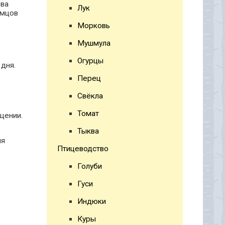
ова
Лук
амцов
Морковь
Мушмула
Огурцы
 дня.
Перец
Свёкла
Томат
щении.
Тыква
ия
Птицеводство
Голуби
Гуси
Индюки
Куры