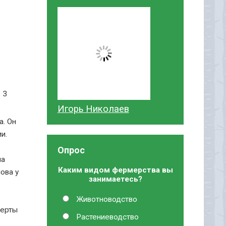
 3
Игорь Николаев
а. Он
и.
Опрос
на
Каким видом фермерства вы
ова у
занимаетесь?
Животноводство
черты
Растениеводство