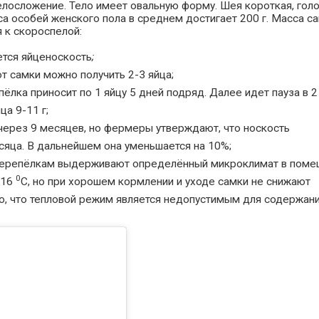
лосложение. Тело имеет овальную форму. Шея короткая, гол
а особей женского пола в среднем достигает 200 г. Масса с
я к скороспелой:
ется яйценоскость
;
т самки можно получить 2-3 яйца;
пёлка приносит по 1 яйцу 5 дней подряд. Далее идет пауза в 2
ца 9-11 г;
ерез 9 месяцев, но фермеры утверждают, что носкость
сяца. В дальнейшем она уменьшается на 10%;
 перепёлкам выдерживают определённый микроклимат в поме
0
 16
С, но при хорошем кормлении и уходе самки не снижают
то, что тепловой режим является недопустимым для содержан