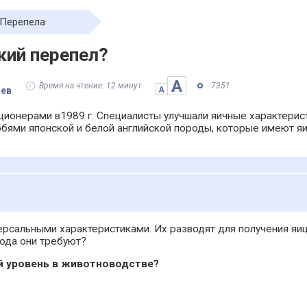
Перепела
кий перепел?
А
Время на чтение: 12 минут
7351
аев
А
ционерами в1989 г. Специалисты улучшали яичные характерис
обями японской и белой английской породы, которые имеют я
ерсальными характеристиками. Их разводят для получения яиц
хода они требуют?
й уровень в животноводстве?