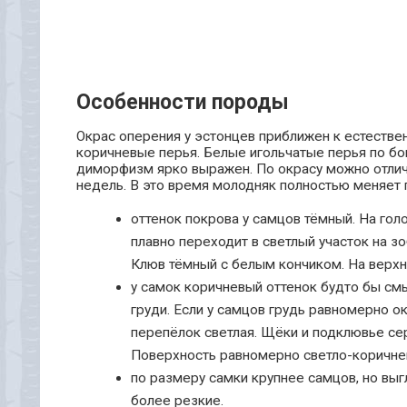
Особенности породы
Окрас оперения у эстонцев приближен к естестве
коричневые перья. Белые игольчатые перья по бо
диморфизм ярко выражен. По окрасу можно отличи
недель. В это время молодняк полностью меняет 
оттенок покрова у самцов тёмный. На гол
плавно переходит в светлый участок на з
Клюв тёмный с белым кончиком. На верхн
у самок коричневый оттенок будто бы смы
груди. Если у самцов грудь равномерно о
перепёлок светлая. Щёки и подклювье се
Поверхность равномерно светло-коричнев
по размеру самки крупнее самцов, но выг
более резкие.