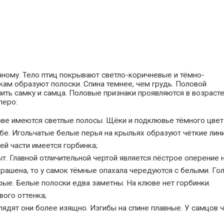
нному. Тело птиц покрывают светло-коричневые и тёмно-
кам образуют полоски. Спина темнее, чем грудь. Половой
ть самку и самца. Половые признаки проявляются в возрасте
перо:
ове имеются светлые полосы. Щёки и подклювье тёмного цвет
обе. Игольчатые белые перья на крыльях образуют чёткие лини
ей части имеется горбинка;
т. Главной отличительной чертой является пёстрое оперение 
крашена, то у самок тёмные опахала чередуются с белыми. Гол
рые. Белые полоски едва заметны. На клюве нет горбинки.
ого оттенка;
лядят они более изящно. Изгибы на спине плавные. У самцов 