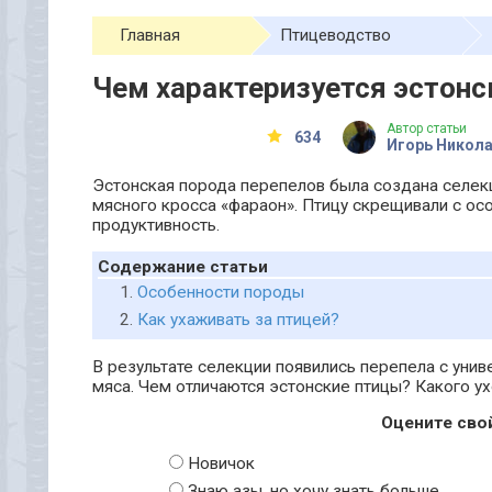
Главная
Птицеводство
Чем характеризуется эстонс
Автор статьи
634
Игорь Никол
Эстонская порода перепелов была создана селек
мясного кросса «фараон». Птицу скрещивали с ос
продуктивность.
Содержание статьи
Особенности породы
Как ухаживать за птицей?
В результате селекции появились перепела с унив
мяса. Чем отличаются эстонские птицы? Какого у
Оцените сво
Новичок
Знаю азы, но хочу знать больше