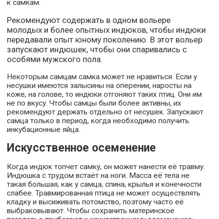
к самкам.
Рекомендуют содержать в одном вольере
молодых и более опытных индюков, чтобы индюки
передавали опыт юному поколению. В этот вольер
запускают индюшек, чтобы они спаривались с
особями мужского пола.
Некоторым самцам самка может не нравиться. Если у
несушки имеются залысины на оперении, наросты на
коже, на голове, то индюки отгоняют таких птиц. Они им
не по вкусу. Чтобы самцы были более активны, их
рекомендуют держать отдельно от несушек. Запускают
самца только в период, когда необходимо получить
инкубационные яйца.
Искусственное осеменение
Когда индюк топчет самку, он может нанести её травму.
Индюшка с трудом встаёт на ноги. Масса её тела не
такая большая, как у самца, спина, крылья и конечности
слабее. Травмированная птица не может осуществлять
кладку и высиживать потомство, поэтому часто её
выбраковывают. Чтобы сохранить материнское