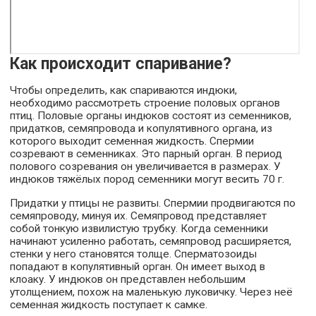
Как происходит спаривание?
Чтобы определить, как спариваются индюки,
необходимо рассмотреть строение половых органов
птиц. Половые органы индюков состоят из семенников,
придатков, семяпровода и копулятивного органа, из
которого выходит семенная жидкость. Спермии
созревают в семенниках. Это парный орган. В период
полового созревания он увеличивается в размерах. У
индюков тяжёлых пород семенники могут весить 70 г.
Придатки у птицы не развиты. Спермии продвигаются по
семяпроводу, минуя их. Семяпровод представляет
собой тонкую извилистую трубку. Когда семенники
начинают усиленно работать, семяпровод расширяется,
стенки у него становятся толще. Сперматозоиды
попадают в копулятивный орган. Он имеет выход в
клоаку. У индюков он представлен небольшим
утолщением, похож на маленькую луковичку. Через неё
семенная жидкость поступает к самке.