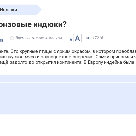
Индюки
ронзовые индюки?
А
Время на чтение: 4 минуты
17216
ев
А
нте. Это крупные птицы с ярким окрасом, в котором преобл
их вкусное мясо и разноцветное оперение. Самки приносили я
 ещё задолго до открытия континента. В Европу индейка была