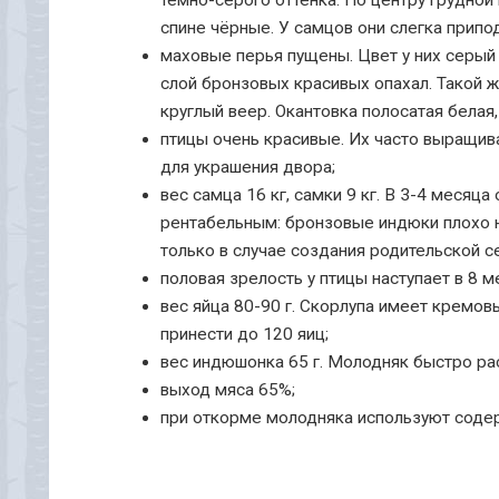
тёмно-серого оттенка. По центру грудной
спине чёрные. У самцов они слегка припод
маховые перья пущены. Цвет у них серый
слой бронзовых красивых опахал. Такой ж
круглый веер. Окантовка полосатая белая
птицы очень красивые. Их часто выращива
для украшения двора;
вес самца 16 кг, самки 9 кг. В 3-4 месяц
рентабельным: бронзовые индюки плохо 
только в случае создания родительской с
половая зрелость у птицы наступает в 8 м
вес яйца 80-90 г. Скорлупа имеет кремов
принести до 120 яиц;
вес индюшонка 65 г. Молодняк быстро рас
выход мяса 65%;
при откорме молодняка используют содер