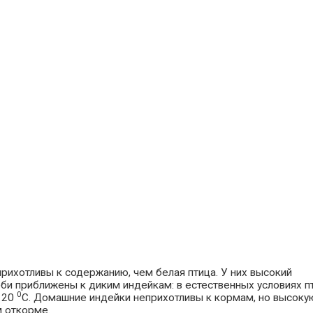
ихотливы к содержанию, чем белая птица. У них высокий
соби приближены к диким индейкам: в естественных условиях 
0
 20
С. Домашние индейки неприхотливы к кормам, но высоку
м откорме.