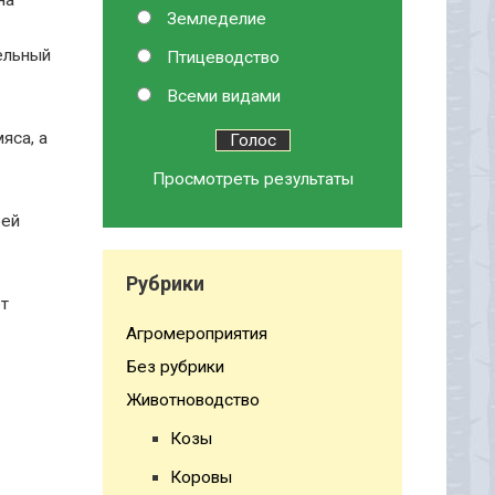
на
Земледелие
ельный
Птицеводство
Всеми видами
яса, а
Просмотреть результаты
бей
Рубрики
ет
Агромероприятия
Без рубрики
Животноводство
Козы
Коровы