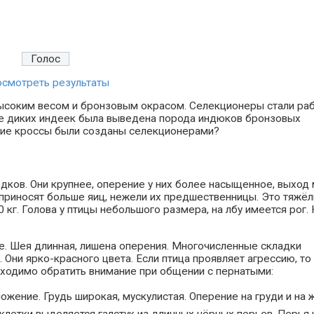
смотреть результаты
ысоким весом и бронзовым окрасом. Селекционеры стали ра
ве диких индеек была выведена порода индюков бронзовых
кие кроссы были созданы селекционерами?
дков. Они крупнее, оперение у них более насыщенное, выход
риносят больше яиц, нежели их предшественницы. Это тяжё
 кг. Голова у птицы небольшого размера, на лбу имеется рог.
ые. Шея длинная, лишена оперения. Многочисленные складки
Они ярко-красного цвета. Если птица проявляет агрессию, то
обходимо обратить внимание при общении с пернатыми:
жение. Грудь широкая, мускулистая. Оперение на груди и на 