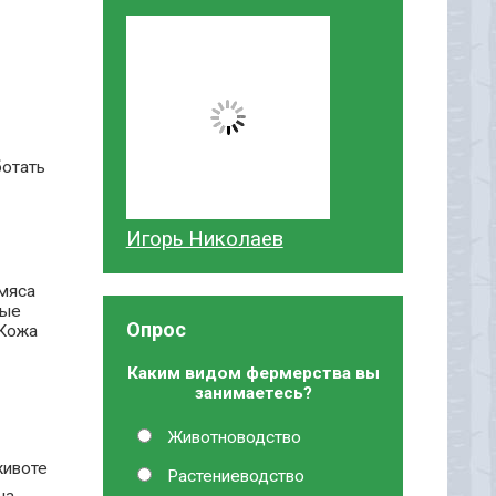
ботать
Игорь Николаев
 мяса
лые
Опрос
 Кожа
Каким видом фермерства вы
занимаетесь?
Животноводство
животе
Растениеводство