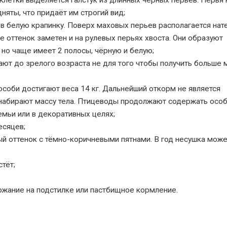
 клетки выделяется галстук из длинных чёрных перьев. Перья 
няты, что придаёт им строгий вид;
 в белую крапинку. Поверх маховых перьев располагается нат
е оттенок заметен и на рулевых перьях хвоста. Они образуют
, но чаще имеет 2 полосы, чёрную и белую;
ют до зрелого возраста не для того чтобы получить больше м
а особи достигают веса 14 кг. Дальнейший откорм не является
набирают массу тела. Птицеводы продолжают содержать осо
емьи или в декоративных целях;
есяцев;
ый оттенок с тёмно-коричневыми пятнами. В год несушка мож
тёт;
жание на подстилке или пастбищное кормление.