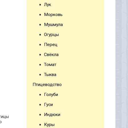
Лук
Морковь
Мушмула
Огурцы
Перец
Свёкла
Томат
Тыква
Птицеводство
Голуби
Гуси
Индюки
птицы
ю
Куры