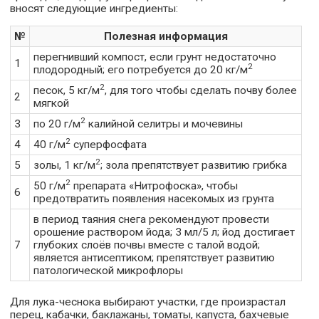
вносят следующие ингредиенты:
№
Полезная информация
перегнивший компост, если грунт недостаточно
1
2
плодородный; его потребуется до 20 кг/м
2
песок, 5 кг/м
, для того чтобы сделать почву более
2
мягкой
2
3
по 20 г/м
калийной селитры и мочевины
2
4
40 г/м
суперфосфата
2
5
золы, 1 кг/м
; зола препятствует развитию грибка
2
50 г/м
препарата «Нитрофоска», чтобы
6
предотвратить появления насекомых из грунта
в период таяния снега рекомендуют провести
орошение раствором йода; 3 мл/5 л; йод достигает
7
глубоких слоёв почвы вместе с талой водой;
является антисептиком; препятствует развитию
патологической микрофлоры
Для лука-чеснока выбирают участки, где произрастал
перец, кабачки, баклажаны, томаты, капуста, бахчевые