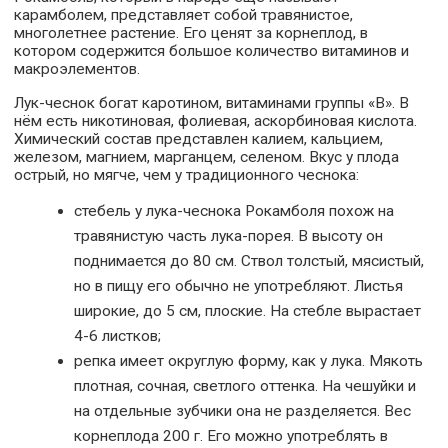
карамболем, представляет собой травянистое,
многолетнее растение. Его ценят за корнеплод, в
котором содержится большое количество витаминов и
макроэлементов.
Лук-чеснок богат каротином, витаминами группы «В». В
нём есть никотиновая, фолиевая, аскорбиновая кислота.
Химический состав представлен калием, кальцием,
железом, магнием, марганцем, селеном. Вкус у плода
острый, но мягче, чем у традиционного чеснока:
стебель у лука-чеснока Рокамболя похож на
травянистую часть лука-порея. В высоту он
поднимается до 80 см. Ствол толстый, мясистый,
но в пищу его обычно не употребляют. Листья
широкие, до 5 см, плоские. На стебле вырастает
4-6 листков;
репка имеет округлую форму, как у лука. Мякоть
плотная, сочная, светлого оттенка. На чешуйки и
на отдельные зубчики она не разделяется. Вес
корнеплода 200 г. Его можно употреблять в