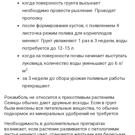
когда поверхность грунта высыхает
необходимо провести рыхление. Проводят
прополку.
после формирования кустов, с появлением 4
листочка режим полива для корнеплодов
меняют. Грунт увлажняют 1 раз в 3 недели, воды
потребуется до 12-15 л.
когда на поверхности почвы начинает выступать
луковица, количество воды уменьшают до 6 л/
2
м
.
за 3 недели до сбора урожая поливные работы
прекращают.
Рокамболь не относится к прихотливым растениям.
Сеянцы обычно дают дружные всходы. Если в грунт
были внесены все питательные вещества, то обычно
подкормок из минеральных удобрений не требуется.
Необходимость в дополнительных препаратах
возникает, если растение развивается с патологиями:
листья меняют цвет, становятся жёлтыми или белёсыми,