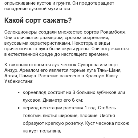
опрыскивание кустов и грунта. Он предотвращает
нападение луковой мухи и тли.
Какой сорт сажать?
Селекционеры создали множество сортов Рокамболя.
Они отличаются размером, сроком созревания,
вкусовыми характеристиками. Некоторые виды
причесночного лука были окультурены. Они встречаются
в естественной среде до настоящего времени.
К таковым относится лук-чеснок Суворова или сорт
Анзур. Ареалом его является горные луга Тянь-Шаня,
Алтая, Памира. Растение занесено в Красную Книгу
Узбекистана:
корнеплод состоит из 3 больших зубчиков или
луковок. Диаметр его 8 см;
период вегетации растения 1 год. Стебель
толстый, листья широкие, плоские. Листья
образуют крепкую розетку. Куст чеснока похож
на куст тюльпана;