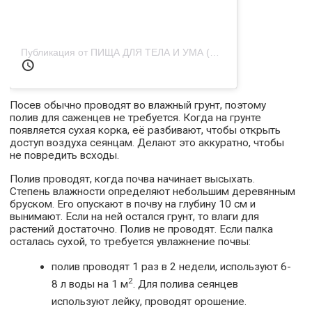
Публикация от ПИЩА ДЛЯ ТЕЛА И УМА (@anna_gotovit_i_est)
Посев обычно проводят во влажный грунт, поэтому
полив для саженцев не требуется. Когда на грунте
появляется сухая корка, её разбивают, чтобы открыть
доступ воздуха сеянцам. Делают это аккуратно, чтобы
не повредить всходы.
Полив проводят, когда почва начинает высыхать.
Степень влажности определяют небольшим деревянным
бруском. Его опускают в почву на глубину 10 см и
вынимают. Если на ней остался грунт, то влаги для
растений достаточно. Полив не проводят. Если палка
осталась сухой, то требуется увлажнение почвы:
полив проводят 1 раз в 2 недели, используют 6-
2
8 л воды на 1 м
. Для полива сеянцев
используют лейку, проводят орошение.