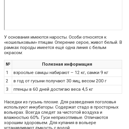
У основания имеются наросты. Особи относятся к
«кошельковым» птицам. Оперение серое, живот белый. В
рамках породы имеется ещё одна линия с белым
окрасом:
№
Полезная информация
1
взрослые самцы набирают – 12 кг, самки 9 кг
2
в год от гусыни получают 30 яиц, весом 200 г
3
птенцы в 60 дней достигаю веса 4,5 кг
Наседки из гусынь плохие. Для разведения поголовья
используют инкубаторы. Содержат стадо в просторных
вольерах. Всегда следят за чистотой воздуха и
влажностью 60%. Гуси неприхотливые. Отличаются
хорошим здоровьем. Для купания в вольере
устанавливают ёмкость с водой.