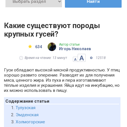
Найти
Какие существуют породы
крупных гусей?
Автор статьи
634
Игорь Николаев
А
Время на чтение: 13 минут
12518
А
Гуси обладают высокой мясной продуктивностью. У птиц
хорошо развито оперение. Разводят их для получения
мяса, ценного жира. Из пуха и пера изготавливают
тёплые изделия и украшения. Яйца идут на инкубацию, но
их можно использовать в пищу.
Содержание статьи
Тулузская
Эмденская
Холмогорские