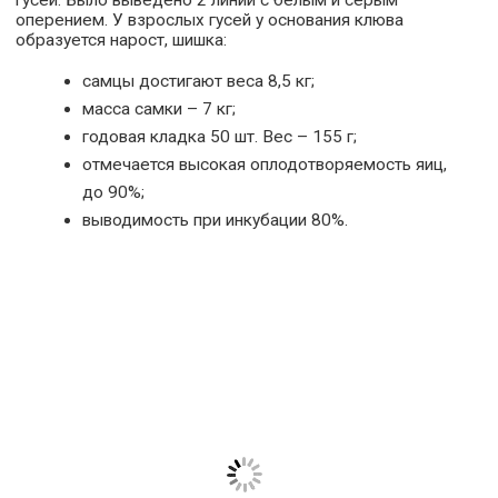
гусей. Было выведено 2 линии с белым и серым
оперением. У взрослых гусей у основания клюва
образуется нарост, шишка:
самцы достигают веса 8,5 кг;
масса самки – 7 кг;
годовая кладка 50 шт. Вес – 155 г;
отмечается высокая оплодотворяемость яиц,
до 90%;
выводимость при инкубации 80%.