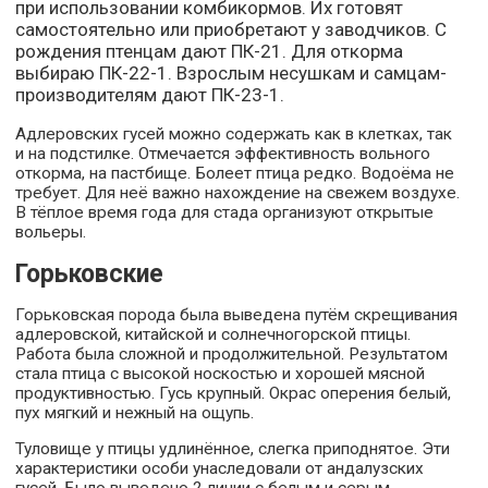
при использовании комбикормов. Их готовят
самостоятельно или приобретают у заводчиков. С
рождения птенцам дают ПК-21. Для откорма
выбираю ПК-22-1. Взрослым несушкам и самцам-
производителям дают ПК-23-1.
Адлеровских гусей можно содержать как в клетках, так
и на подстилке. Отмечается эффективность вольного
откорма, на пастбище. Болеет птица редко. Водоёма не
требует. Для неё важно нахождение на свежем воздухе.
В тёплое время года для стада организуют открытые
вольеры.
Горьковские
Горьковская порода была выведена путём скрещивания
адлеровской, китайской и солнечногорской птицы.
Работа была сложной и продолжительной. Результатом
стала птица с высокой носкостью и хорошей мясной
продуктивностью. Гусь крупный. Окрас оперения белый,
пух мягкий и нежный на ощупь.
Туловище у птицы удлинённое, слегка приподнятое. Эти
характеристики особи унаследовали от андалузских