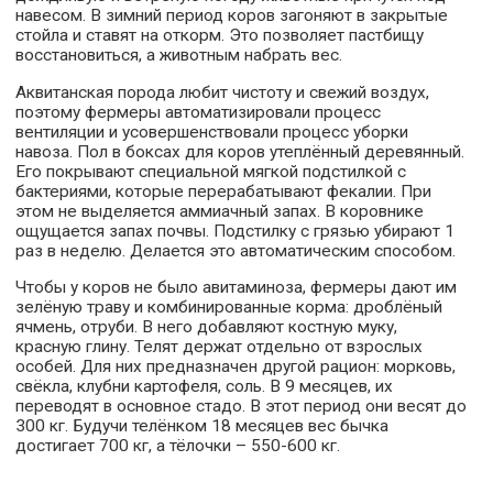
навесом. В зимний период коров загоняют в закрытые
стойла и ставят на откорм. Это позволяет пастбищу
восстановиться, а животным набрать вес.
Аквитанская порода любит чистоту и свежий воздух,
поэтому фермеры автоматизировали процесс
вентиляции и усовершенствовали процесс уборки
навоза. Пол в боксах для коров утеплённый деревянный.
Его покрывают специальной мягкой подстилкой с
бактериями, которые перерабатывают фекалии. При
этом не выделяется аммиачный запах. В коровнике
ощущается запах почвы. Подстилку с грязью убирают 1
раз в неделю. Делается это автоматическим способом.
Чтобы у коров не было авитаминоза, фермеры дают им
зелёную траву и комбинированные корма: дроблёный
ячмень, отруби. В него добавляют костную муку,
красную глину. Телят держат отдельно от взрослых
особей. Для них предназначен другой рацион: морковь,
свёкла, клубни картофеля, соль. В 9 месяцев, их
переводят в основное стадо. В этот период они весят до
300 кг. Будучи телёнком 18 месяцев вес бычка
достигает 700 кг, а тёлочки – 550-600 кг.