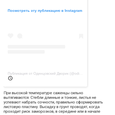
Посмотреть эту публикацию в Instagram
Публикация от Одинцовский Дворик (@odi_dvorik)
24 Сен 2019
При высокой температуре саженцы сильно
вытягиваются. Стебли длинные и тонкие, листья не
успевают набрать сочности, правильно сформировать
листовую пластину. Высадку в грунт проводят, когда
проходит риск заморозков, в середине или в начале