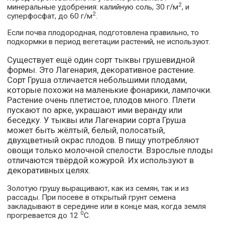
2
минеральные удобрения: калийную соль, 30 г/м
, и
2
суперфосфат, до 60 г/м
.
Если почва плодородная, подготовлена правильно, то
подкормки в период вегетации растений, не используют.
Существует ещё один сорт тыквы грушевидной
формы. Это Лагенария, декоративное растение.
Сорт Груша отличается небольшими плодами,
которые похожи на маленькие фонарики, лампочки.
Растение очень плетистое, плодов много. Плети
пускают по арке, украшают ими веранду или
беседку. У тыквы или Лагенарии сорта Груша
может быть жёлтый, белый, полосатый,
двухцветный окрас плодов. В пищу употребляют
овощи только молочной спелости. Взрослые плоды
отличаются твёрдой кожурой. Их используют в
декоративных целях.
Золотую грушу выращивают, как из семян, так и из
рассады. При посеве в открытый грунт семена
закладывают в середине или в конце мая, когда земля
0
прогревается до 12
С.