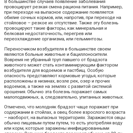
В большинстве случаев появление заболевания
провоцирует резкая смена рациона питания. Например,
при переходе на выпасное содержание появляется
обилие сочных кормов, или, напротив, при переходе на
стойловое – резкое их отсутствие. Также эту болезнь
провоцируют такие факторы, как минеральная и
белковая недостаточность, перегрев или
переохлаждение организма, или гельминтозы.
Переносчиком возбудителя в большинстве своем
являются больные животные и бациллоносители.
Вовремя не убранный труп павшего от брадзота
животного может стать контаминирующим фактором
возбудителя для водоемов и пастбищ. Особую
опасность представляют кормовые угодья, которые
расположены в низинах, возле рек, озер и прочих
водоемов, а также на землях с развитой системой
орошения. Обычно эта болезнь поражает самых
малоподвижных, а, следовательно, упитанных животных.
Отмечено, что молодняк брадзот чаще поражает при
содержании в стойлах, а овец более взрослого возраста
– наоборот, на выпасных территориях. Заражаются овцы
обычно пищевым путем путем, то есть употребляя воду
или корм, которые заражены инифицированными