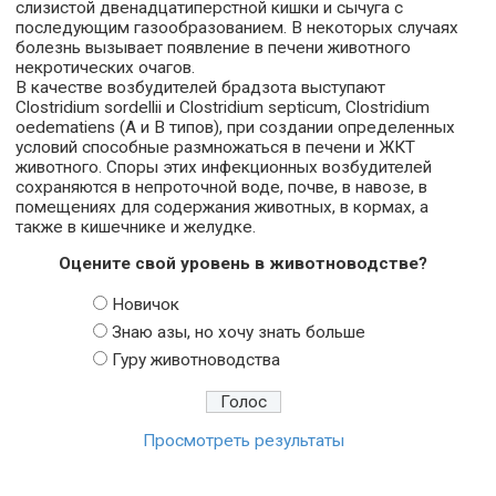
слизистой двенадцатиперстной кишки и сычуга с
последующим газообразованием. В некоторых случаях
болезнь вызывает появление в печени животного
некротических очагов.
В качестве возбудителей брадзота выступают
Clostridium sordellii и Clostridium septicum, Clostridium
oedematiens (А и В типов), при создании определенных
условий способные размножаться в печени и ЖКТ
животного. Споры этих инфекционных возбудителей
сохраняются в непроточной воде, почве, в навозе, в
помещениях для содержания животных, в кормах, а
также в кишечнике и желудке.
Оцените свой уровень в животноводстве?
Новичок
Знаю азы, но хочу знать больше
Гуру животноводства
Просмотреть результаты