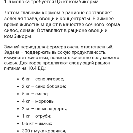
1 л молока требуется 0,5 кг комбикорма.
Летом главным кормом в рационе составляет
зелёная трава, овощи и концентраты. В зимнее
время животным дают в качестве сочного корма
силос, сенаж. Оставляют в рационе овощи и
комбикорм.
Зимний период для фермера очень ответственный.
Задача – поддержать высокую продуктивность,
иммунитет животных, повысить качество получаемого
сырья. Для коров предлагают следующий рацион
питания на 10,4 ЕД.:
6 кг – сено луговое;
2 кг – сено бобовое;
5 кг – силос;
4 кг – морковь;
2 кг – овсяная дерть;
1 кг – отруби;
0,6 кг – жмых;
300 г мука кровяная;