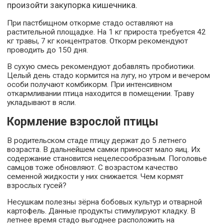
произойти закупорка кишечника.
При пастбищном откорме стадо оставляют на
растительной площадке. На 1 кг прироста требуется 42
кг травы, 7 кг концентратов. Откорм рекомендуют
проводить до 150 дня.
В сухую смесь рекомендуют добавлять пробиотики.
Целый день стадо кормится на лугу, но утром и вечером
особи получают комбикорм. При интенсивном
откармливании птица находится в помещении. Траву
укладывают в ясли.
Кормление взрослой птицы
В родительском стаде птицу держат до 5 летнего
возраста. В дальнейшем самки приносят мало яиц. Их
содержание становится нецелесообразным. Поголовье
самцов тоже обновляют. С возрастом качество
семенной жидкости у них снижается. Чем кормят
взрослых гусей?
Несушкам полезны зёрна бобовых культур и отварной
картофель. Данные продукты стимулируют кладку. В
летнее время стадо выгоднее расположить на