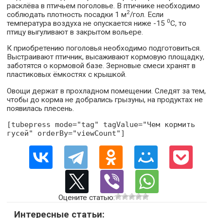
расклёва в птичьем поголовье. В птичнике необходимо
2
соблюдать плотность посадки 1 м
/гол. Если
0
температура воздуха не опускается ниже -15
С, то
птицу выгуливают в закрытом вольере.
К приобретению поголовья необходимо подготовиться.
Выстраивают птичник, высаживают кормовую площадку,
заботятся о кормовой базе. Зерновые смеси хранят в
пластиковых ёмкостях с крышкой.
Овощи держат в прохладном помещении. Следят за тем,
чтобы до корма не добрались грызуны, на продуктах не
появилась плесень.
[tubepress mode="tag" tagValue="Чем кормить
гусей" orderBy="viewCount"]
Оцените статью:
Интересные статьи: