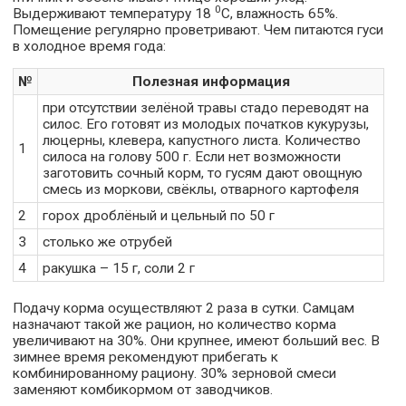
0
Выдерживают температуру 18
С, влажность 65%.
Помещение регулярно проветривают. Чем питаются гуси
в холодное время года:
№
Полезная информация
при отсутствии зелёной травы стадо переводят на
силос. Его готовят из молодых початков кукурузы,
люцерны, клевера, капустного листа. Количество
1
силоса на голову 500 г. Если нет возможности
заготовить сочный корм, то гусям дают овощную
смесь из моркови, свёклы, отварного картофеля
2
горох дроблёный и цельный по 50 г
3
столько же отрубей
4
ракушка – 15 г, соли 2 г
Подачу корма осуществляют 2 раза в сутки. Самцам
назначают такой же рацион, но количество корма
увеличивают на 30%. Они крупнее, имеют больший вес. В
зимнее время рекомендуют прибегать к
комбинированному рациону. 30% зерновой смеси
заменяют комбикормом от заводчиков.