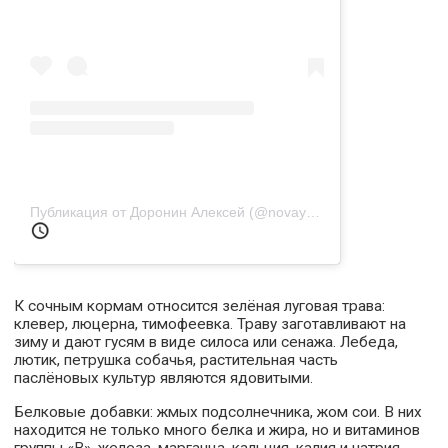
Публикация от Доронин Алексей (@novaya._.zhizn)
20 Май 201
К сочным кормам относится зелёная луговая трава:
клевер, люцерна, тимофеевка. Траву заготавливают на
зиму и дают гусям в виде силоса или сенажа. Лебеда,
лютик, петрушка собачья, растительная часть
паслёновых культур являются ядовитыми.
Белковые добавки: жмых подсолнечника, жом сои. В них
находится не только много белка и жира, но и витаминов
группы «В», железа, марганца, кальция, калия и натрия.