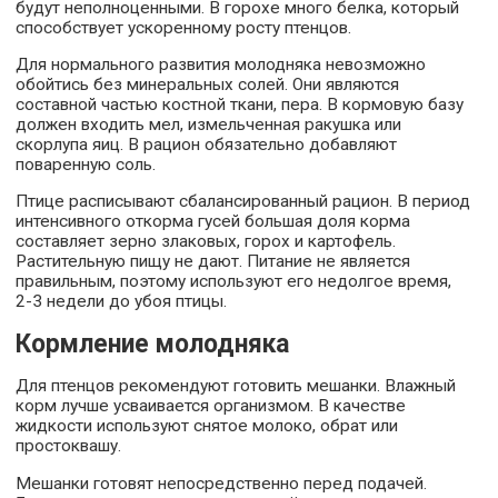
будут неполноценными. В горохе много белка, который
способствует ускоренному росту птенцов.
Для нормального развития молодняка невозможно
обойтись без минеральных солей. Они являются
составной частью костной ткани, пера. В кормовую базу
должен входить мел, измельченная ракушка или
скорлупа яиц. В рацион обязательно добавляют
поваренную соль.
Птице расписывают сбалансированный рацион. В период
интенсивного откорма гусей большая доля корма
составляет зерно злаковых, горох и картофель.
Растительную пищу не дают. Питание не является
правильным, поэтому используют его недолгое время,
2-3 недели до убоя птицы.
Кормление молодняка
Для птенцов рекомендуют готовить мешанки. Влажный
корм лучше усваивается организмом. В качестве
жидкости используют снятое молоко, обрат или
простоквашу.
Мешанки готовят непосредственно перед подачей.