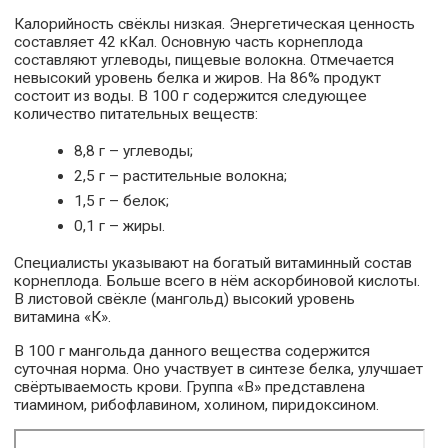
Калорийность свёклы низкая. Энергетическая ценность
составляет 42 кКал. Основную часть корнеплода
составляют углеводы, пищевые волокна. Отмечается
невысокий уровень белка и жиров. На 86% продукт
состоит из воды. В 100 г содержится следующее
количество питательных веществ:
8,8 г – углеводы;
2,5 г – растительные волокна;
1,5 г – белок;
0,1 г – жиры.
Специалисты указывают на богатый витаминный состав
корнеплода. Больше всего в нём аскорбиновой кислоты.
В листовой свёкле (мангольд) высокий уровень
витамина «К».
В 100 г мангольда данного вещества содержится
суточная норма. Оно участвует в синтезе белка, улучшает
свёртываемость крови. Группа «В» представлена
тиамином, рибофлавином, холином, пиридоксином.