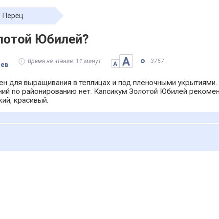
Перец
олотой Юбилей?
А
Время на чтение: 11 минут
3757
аев
А
н для выращивания в теплицах и под плёночными укрытиями.
ений по районированию нет. Капсикум Золотой Юбилей рекоме
кий, красивый.