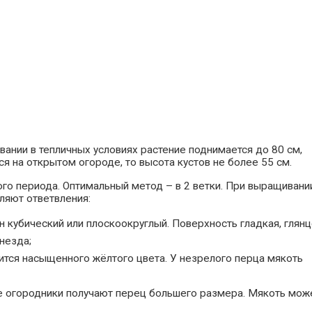
ании в тепличных условиях растение поднимается до 80 см,
ся на открытом огороде, то высота кустов не более 55 см.
ого периода. Оптимальный метод – в 2 ветки. При выращивани
ляют ответвления:
н кубический или плоскоокруглый. Поверхность гладкая, глянц
незда;
ится насыщенного жёлтого цвета. У незрелого перца мякоть
ике огородники получают перец большего размера. Мякоть мож