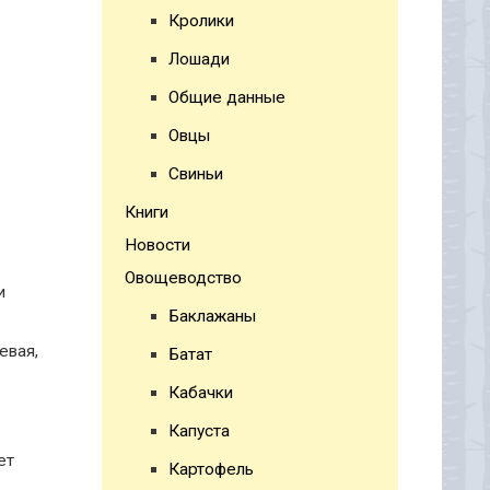
Кролики
Лошади
Общие данные
Овцы
Свиньи
Книги
Новости
Овощеводство
и
Баклажаны
евая,
Батат
Кабачки
Капуста
ет
Картофель