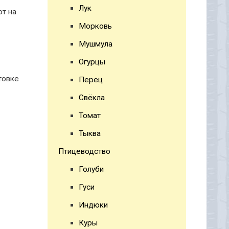
Лук
ют на
Морковь
Мушмула
Огурцы
товке
Перец
Свёкла
Томат
Тыква
Птицеводство
Голуби
Гуси
Индюки
Куры