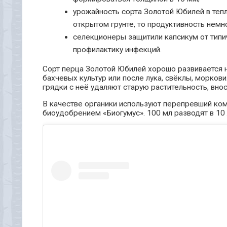
урожайность сорта Золотой Юбилей в тепл
открытом грунте, то продуктивность немно
селекционеры защитили капсикум от типи
профилактику инфекций.
Сорт перца Золотой Юбилей хорошо развивается н
бахчевых культур или после лука, свёклы, морко
грядки с неё удаляют старую растительность, внос
В качестве органики используют перепревший ко
биоудобрением «Биогумус». 100 мл разводят в 10 л