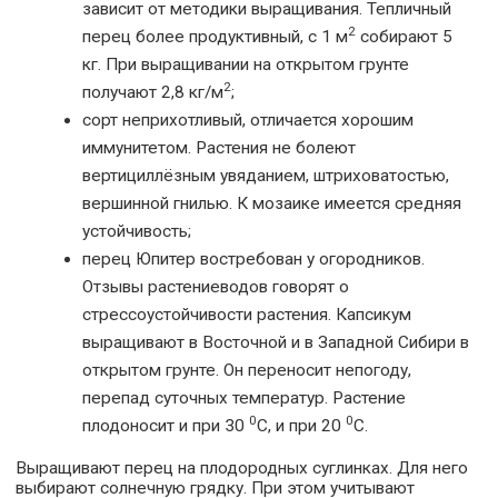
зависит от методики выращивания. Тепличный
2
перец более продуктивный, с 1 м
собирают 5
кг. При выращивании на открытом грунте
2
получают 2,8 кг/м
;
сорт неприхотливый, отличается хорошим
иммунитетом. Растения не болеют
вертициллёзным увяданием, штриховатостью,
вершинной гнилью. К мозаике имеется средняя
устойчивость;
перец Юпитер востребован у огородников.
Отзывы растениеводов говорят о
стрессоустойчивости растения. Капсикум
выращивают в Восточной и в Западной Сибири в
открытом грунте. Он переносит непогоду,
перепад суточных температур. Растение
0
0
плодоносит и при 30
С, и при 20
С.
Выращивают перец на плодородных суглинках. Для него
выбирают солнечную грядку. При этом учитывают