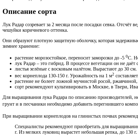
Описание сорта
Лук Радар созревает за 2 месяца после посадки севка. Отсчёт 
чешуйки коричневого оттенка.
Они образуют плотную защитную оболочку, которая задерживае
зимнее хранение:
0
растение морозостойкое, переносит заморозки до -5
С. Н
лук Радар – это гибрид. В процессе вегетации он не даёт
листья зелёные с восковым налётом. Вырастают до 30 см
2
вес корнеплода 130-150 г. Урожайность на 1 м
составляет
растение не болеет ложной мучнистой росой, ржавчиной,
сорт рекомендуют культивировать в Москве, в Твери, Ива
Для выращивания лука Радара по описанию производителей, не
грунт и в песчаники необходимо добавить перегнившего компос
При выращивании корнеплодов на глинистых почвах рекомендую
Специалисты рекомендуют приобретать для выращивания с
г. Из мелких луковиц вырастет небольшая репка, до 130 