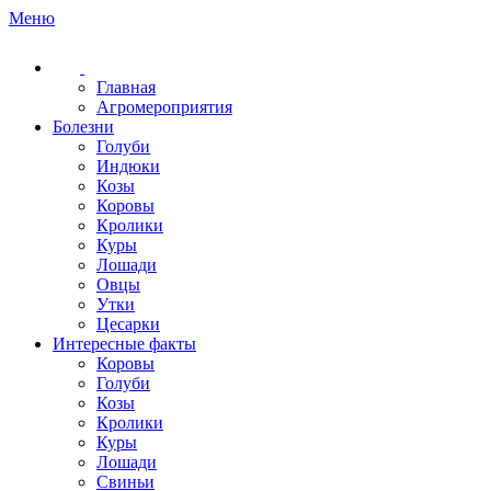
Меню
Главная
Агромероприятия
Болезни
Голуби
Индюки
Козы
Коровы
Кролики
Куры
Лошади
Овцы
Утки
Цесарки
Интересные факты
Коровы
Голуби
Козы
Кролики
Куры
Лошади
Свиньи