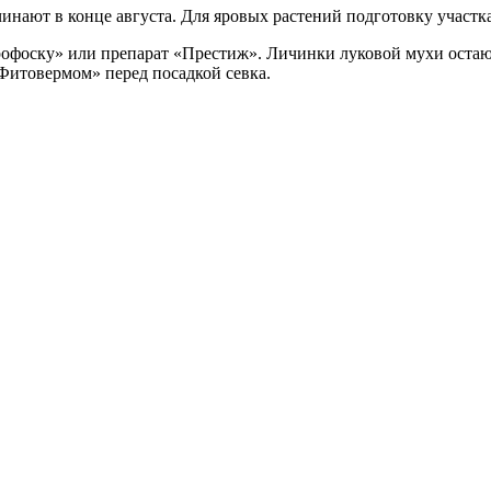
инают в конце августа. Для яровых растений подготовку участка
фоску» или препарат «Престиж». Личинки луковой мухи остаютс
итовермом» перед посадкой севка.