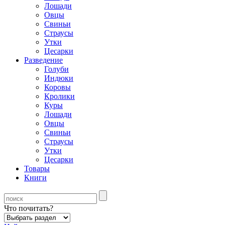
Лошади
Овцы
Свиньи
Страусы
Утки
Цесарки
Разведение
Голуби
Индюки
Коровы
Кролики
Куры
Лошади
Овцы
Свиньи
Страусы
Утки
Цесарки
Товары
Книги
Что почитать?