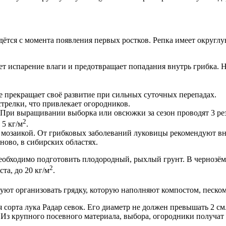
ведётся с момента появления первых ростков. Репка имеет округл
т испарение влаги и предотвращает попадания внутрь грибка. Н
е прекращает своё развитие при сильных суточных перепадах.
 стрелки, что привлекает огородников.
. При выращивании выборка или овсюжки за сезон проводят 3 ре
2
 5 кг/м
.
 мозаикой. От грибковых заболеваний луковицы рекомендуют вно
ново, в сибирских областях.
обходимо подготовить плодородный, рыхлый грунт. В чернозём 
2
та, до 20 кг/м
.
т организовать грядку, которую наполняют компостом, песком, 
орта лука Радар севок. Его диаметр не должен превышать 2 см.
г. Из крупного посевного материала, выбора, огородники получат