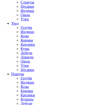
Страусы
Цесарки
Индюки
Овцы
Утки
Уход
Голуби
Индюки
Козы
Коровы
Кролики
Куры
Лебеди
Лошади
Овцы
Утки
Цесарки
Породы
Голуби
Индюки
Козы
Коровы
Кролики
Курицы
Лебеди