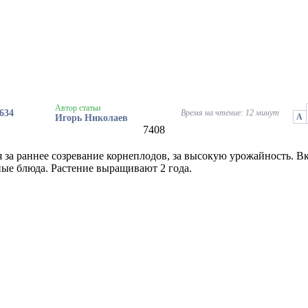
Автор статьи
634
Время на чтение: 12 минут
А
Игорь Николаев
7408
я за раннее созревание корнеплодов, за высокую урожайность. В
ые блюда. Растение выращивают 2 года.