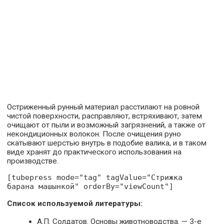
Остриженный рунный материал расстилают на ровной
чистой поверхности, расправляют, встряхивают, затем
очищают от пыли и возможный загрязнений, а также от
некондиционных волокон. После очищения руно
скатывают шерстью внутрь в подобие валика, и в таком
виде хранят до практического использования на
производстве.
[tubepress mode="tag" tagValue="Стрижка
барана машынкой" orderBy="viewCount"]
Список используемой литературы:
А.П. Солдатов. Основы животноводства. — 3-е