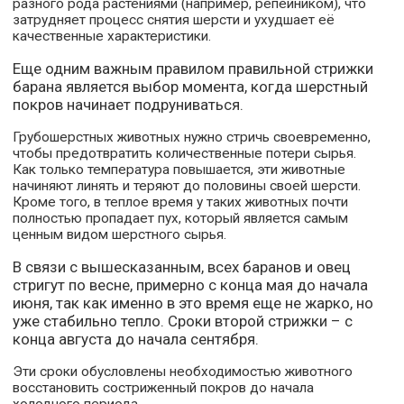
разного рода растениями (например, репейником), что
затрудняет процесс снятия шерсти и ухудшает её
качественные характеристики.
Еще одним важным правилом правильной стрижки
барана является выбор момента, когда шерстный
покров начинает подруниваться.
Грубошерстных животных нужно стричь своевременно,
чтобы предотвратить количественные потери сырья.
Как только температура повышается, эти животные
начиняют линять и теряют до половины своей шерсти.
Кроме того, в теплое время у таких животных почти
полностью пропадает пух, который является самым
ценным видом шерстного сырья.
В связи с вышесказанным, всех баранов и овец
стригут по весне, примерно с конца мая до начала
июня, так как именно в это время еще не жарко, но
уже стабильно тепло. Сроки второй стрижки – с
конца августа до начала сентября.
Эти сроки обусловлены необходимостью животного
восстановить состриженный покров до начала
холодного периода.