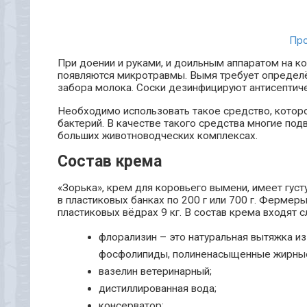
Про
При доении и руками, и доильным аппаратом на к
появляются микротравмы. Вымя требует определё
забора молока. Соски дезинфицируют антисептич
Необходимо использовать такое средство, котор
бактерий. В качестве такого средства многие по
больших животноводческих комплексах.
Состав крема
«Зорька», крем для коровьего вымени, имеет густ
в пластиковых банках по 200 г или 700 г. Ферме
пластиковых вёдрах 9 кг. В состав крема входят
флорализин – это натуральная вытяжка и
фосфолипиды, полиненасыщенные жирные к
вазелин ветеринарный;
дистиллированная вода;
консерватор;