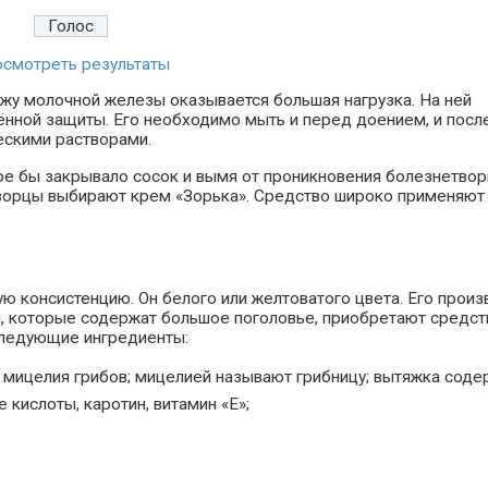
смотреть результаты
ожу молочной железы оказывается большая нагрузка. На ней
нной защиты. Его необходимо мыть и перед доением, и посл
ескими растворами.
ое бы закрывало сосок и вымя от проникновения болезнетво
дворцы выбирают крем «Зорька». Средство широко применяют 
ую консистенцию. Он белого или желтоватого цвета. Его произ
ры, которые содержат большое поголовье, приобретают средст
 следующие ингредиенты:
з мицелия грибов; мицелией называют грибницу; вытяжка соде
ислоты, каротин, витамин «Е»;