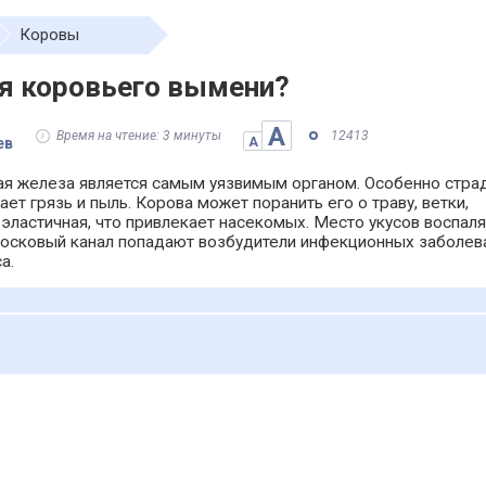
Коровы
ля коровьего вымени?
А
Время на чтение: 3 минуты
12413
ев
А
ая железа является самым уязвимым органом. Особенно стра
ет грязь и пыль. Корова может поранить его о траву, ветки,
ластичная, что привлекает насекомых. Место укусов воспаля
 сосковый канал попадают возбудители инфекционных заболев
а.