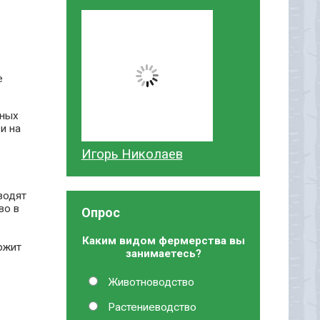
е
рных
и на
Игорь Николаев
водят
во в
Опрос
Каким видом фермерства вы
ржит
занимаетесь?
Животноводство
Растениеводство