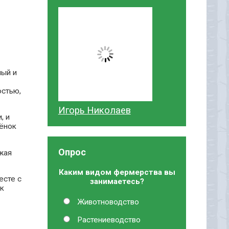
ный и
остью,
Игорь Николаев
, и
лёнок
Опрос
жая
Каким видом фермерства вы
есте с
занимаетесь?
як
Животноводство
Растениеводство