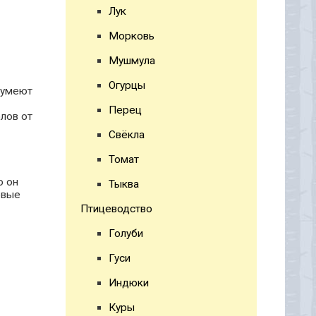
Лук
Морковь
Мушмула
Огурцы
, умеют
Перец
лов от
Свёкла
Томат
о он
Тыква
рвые
Птицеводство
Голуби
Гуси
Индюки
Куры