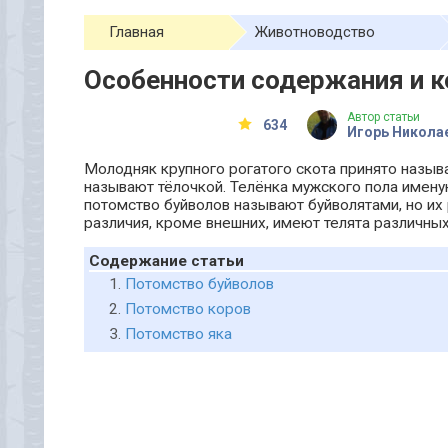
Главная
Животноводство
Особенности содержания и к
Автор статьи
634
Игорь Никола
Молодняк крупного рогатого скота принято называ
называют тёлочкой. Телёнка мужского пола именую
потомство буйволов называют буйволятами, но их 
различия, кроме внешних, имеют телята различны
Содержание статьи
Потомство буйволов
Потомство коров
Потомство яка