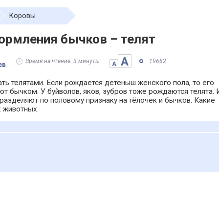
Коровы
ормления бычков – телят
А
Время на чтение: 3 минуты
19682
ев
А
ть телятами. Если рождается детёныш женского пола, то его
т бычком. У буйволов, яков, зубров тоже рождаются телята. 
разделяют по половому признаку на тёлочек и бычков. Какие
х животных.