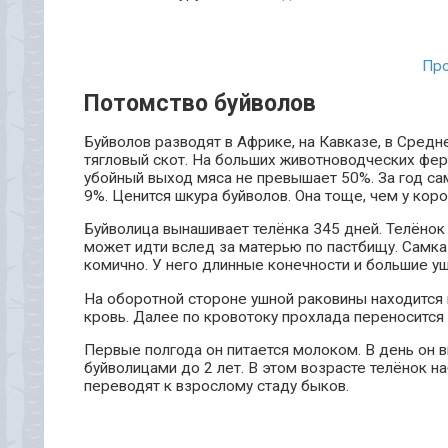
Про
Потомство буйволов
Буйволов разводят в Африке, на Кавказе, в Средн
тягловый скот. На больших животноводческих ферм
убойный выход мяса не превышает 50%. За год са
9%. Ценится шкура буйволов. Она тоще, чем у коро
Буйволица вынашивает телёнка 345 дней. Телёнок р
может идти вслед за матерью по пастбищу. Самка 
комично. У него длинные конечности и большие у
На оборотной стороне ушной раковины находится 
кровь. Далее по кровотоку прохлада переносится 
Первые полгода он питается молоком. В день он в
буйволицами до 2 лет. В этом возрасте телёнок н
переводят к взрослому стаду быков.