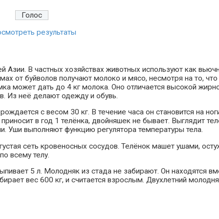
смотреть результаты
ей Азии. В частных хозяйствах животных используют как вьюч
ах от буйволов получают молоко и мясо, несмотря на то, что
мка может дать до 4 кг молока. Оно отличается высокой жирн
в. Из неё делают одежду и обувь.
ождается с весом 30 кг. В течение часа он становится на ноги
приносит в год 1 телёнка, двойняшек не бывает. Выглядит те
ши. Уши выполняют функцию регулятора температуры тела.
густая сеть кровеносных сосудов. Телёнок машет ушами, осту
по всему телу.
ыпивает 5 л. Молодняк из стада не забирают. Он находятся вм
абирает вес 600 кг, и считается взрослым. Двухлетний молодн