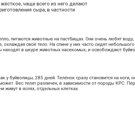
 жёсткое, чаще всего из него делают
риготовления сыра, в частности
тепло, питаются животные на пастбищах. Они очень любят воду
де, охлаждая своё тело. На спине у них часто сидят небольшого
ы находят в шкуре животных насекомых, и освобождают буйво
к у буйволицы, 285 дней. Телёнок сразу становится на ноги, н
может. Вес телят различен, в зависимости от породы КРС. Пе
 живут в яслях, отдельных клетках.