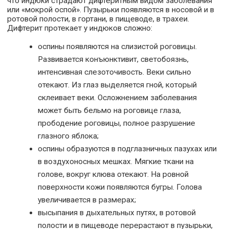
что индюки страдают дифтеритным видом заболевания
или «мокрой оспой». Пузырьки появляются в носовой и в
ротовой полости, в гортани, в пищеводе, в трахеи.
Дифтерит протекает у индюков сложно:
оспины появляются на слизистой роговицы.
Развивается конъюнктивит, светобоязнь,
интенсивная слезоточивость. Веки сильно
отекают. Из глаз выделяется гной, который
склеивает веки. Осложнением заболевания
может быть бельмо на роговице глаза,
прободение роговицы, полное разрушение
глазного яблока;
оспины образуются в подглазничных пазухах или
в воздухоносных мешках. Мягкие ткани на
голове, вокруг клюва отекают. На ровной
поверхности кожи появляются бугры. Голова
увеличивается в размерах;
высыпания в дыхательных путях, в ротовой
полости и в пищеводе перерастают в пузырьки,