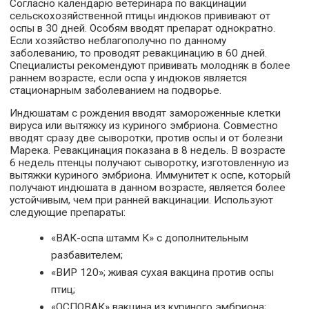
Согласно календарю ветеринара по вакцинации
сельскохозяйственной птицы индюков прививают от
оспы в 30 дней. Особям вводят препарат однократно.
Если хозяйство неблагополучно по данному
заболеванию, то проводят ревакцинацию в 60 дней.
Специалисты рекомендуют прививать молодняк в более
раннем возрасте, если оспа у индюков является
стационарным заболеванием на подворье.
Индюшатам с рождения вводят замороженные клетки
вируса или вытяжку из куриного эмбриона. Совместно
вводят сразу две сыворотки, против оспы и от болезни
Марека. Ревакцинация показана в 8 недель. В возрасте
6 недель птенцы получают сыворотку, изготовленную из
вытяжки куриного эмбриона. Иммунитет к оспе, который
получают индюшата в данном возрасте, является более
устойчивым, чем при ранней вакцинации. Используют
следующие препараты:
«ВАК-оспа штамм К» с дополнительным
разбавителем;
«ВИР 120»; живая сухая вакцина против оспы
птиц;
«ОСПОВАК» вакцина из куриного эмбриона;