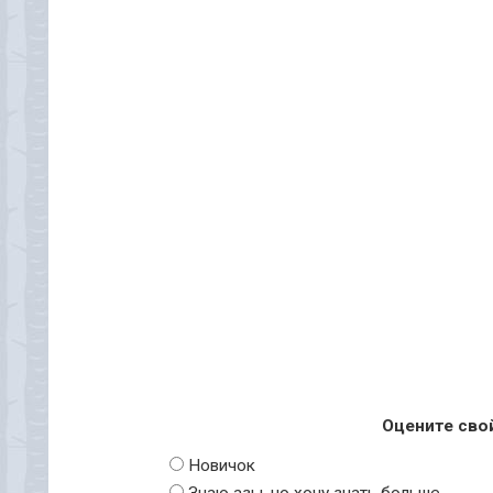
Оцените сво
Новичок
Знаю азы, но хочу знать больше