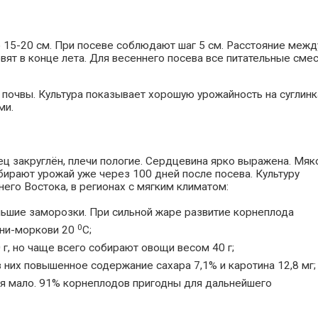
о 15-20 см. При посеве соблюдают шаг 5 см. Расстояние межд
вят в конце лета. Для весеннего посева все питательные смес
очвы. Культура показывает хорошую урожайность на суглинк
ми.
ц закруглён, плечи пологие. Сердцевина ярко выражена. Мяк
бирают урожай уже через 100 дней после посева. Культуру
его Востока, в регионах с мягким климатом:
льшие заморозки. При сильной жаре развитие корнеплода
0
ини-моркови 20
С;
 г, но чаще всего собирают овощи весом 40 г;
 них повышенное содержание сахара 7,1% и каротина 12,8 мг;
я мало. 91% корнеплодов пригодны для дальнейшего