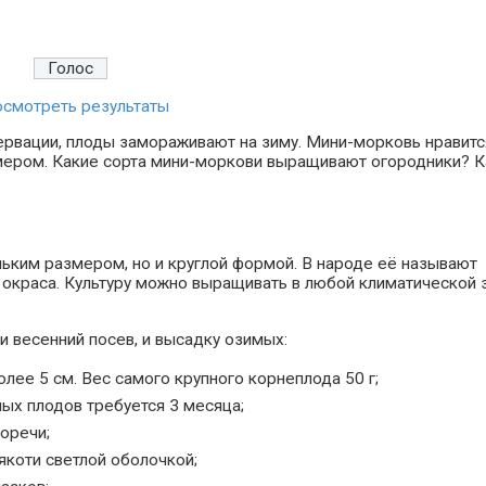
смотреть результаты
сервации, плоды замораживают на зиму. Мини-морковь нравитс
мером. Какие сорта мини-моркови выращивают огородники? 
ньким размером, но и круглой формой. В народе её называют
 окраса. Культуру можно выращивать в любой климатической 
.
и весенний посев, и высадку озимых:
лее 5 см. Вес самого крупного корнеплода 50 г;
ных плодов требуется 3 месяца;
оречи;
якоти светлой оболочкой;