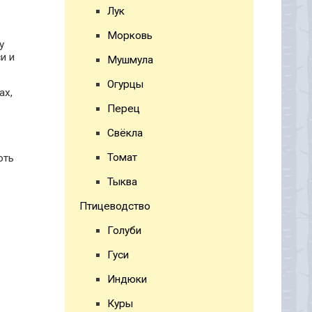
Лук
Морковь
у
и и
Мушмула
Огурцы
ах,
Перец
Свёкла
Томат
оть
Тыква
Птицеводство
Голуби
Гуси
Индюки
Куры