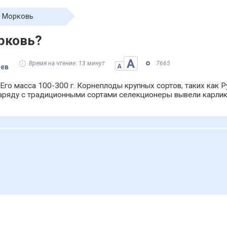
Морковь
рковь?
А
Время на чтение: 13 минут
7665
аев
А
 Его масса 100-300 г. Корнеплоды крупных сортов, таких как Р
 Наряду с традиционными сортами селекционеры вывели карли