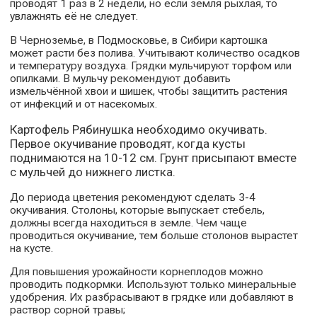
проводят 1 раз в 2 недели, но если земля рыхлая, то
увлажнять её не следует.
В Черноземье, в Подмосковье, в Сибири картошка
может расти без полива. Учитывают количество осадков
и температуру воздуха. Грядки мульчируют торфом или
опилками. В мульчу рекомендуют добавить
измельчённой хвои и шишек, чтобы защитить растения
от инфекций и от насекомых.
Картофель Рябинушка необходимо окучивать.
Первое окучивание проводят, когда кусты
поднимаются на 10-12 см. Грунт присыпают вместе
с мульчей до нижнего листка.
До периода цветения рекомендуют сделать 3-4
окучивания. Столоны, которые выпускает стебель,
должны всегда находиться в земле. Чем чаще
проводиться окучивание, тем больше столонов вырастет
на кусте.
Для повышения урожайности корнеплодов можно
проводить подкормки. Используют только минеральные
удобрения. Их разбрасывают в грядке или добавляют в
раствор сорной травы;