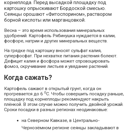
корнеплода. Перед высадкой площадку под
картошку опрыскивают Бордоской смесью.
Сеянцы орошают «Фитоспорином», раствором
борной кислоты или марганцовкой.
Весна – это время использования минеральных
удобрений. Картофель Рябинушка нуждается в калии,
фосфоре, натрии и других минеральных веществ.
На грядке под картошку вносят сульфат калия,
суперфосфат. При нехватке питания растения болеют.
Дефицит калия и фосфора может спровоцировать
фомоз, скручивание листьев и увядание растений.
Когда сажать?
Картофель сажают в открытый грунт, когда он
0
прогревается до 6
С. Чтобы совершить посадку раньше,
площадку под корнеплоды рекомендуют накрыть
плёнкой. В этом случае можно получить двойной урожай.
Сроки посадки в разных регионах неодинаковые:
на Северном Кавказе, в Центрально-
Чернозёмном регионе сеянцы закладывают в