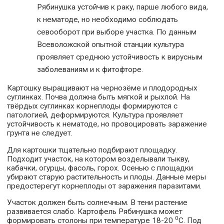
Рябинушка устойчив к раку, парше любого вида,
к нематоде, но необходимо соблюдать
севооборот при выборе участка. По данным
Всеволожской опытной станции культура
проявляет среднюю устойчивость к вирусным
заболеваниям и к фитофторе.
Картошку выращивают на чернозёме и плодородных
суглинках. Почва должна быть мягкой и рыхлой. На
твёрдых суглинках корнеплоды формируются с
патологией, деформируются. Культура проявляет
устойчивость к нематоде, но провоцировать заражение
грунта не следует.
Для картошки тщательно подбирают площадку.
Подходит участок, на котором возделывали тыкву,
кабачки, огурцы, фасоль, горох. Осенью с площадки
убирают старую растительность и плоды. Данные меры
предостерегут корнеплоды от заражения паразитами.
Участок должен быть солнечным. В тени растение
развивается слабо. Картофель Рябинушка может
0
формировать столоны при температуре 18-20
С. Под