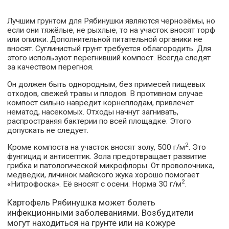
Лучшим грунтом для Рябинушки являются чернозёмы, но
если они тяжёлые, не рыхлые, то на участок вносят торф
или опилки. Дополнительной питательной органики не
вносят. Суглинистый грунт требуется облагородить. Для
этого используют перегнивший компост. Всегда следят
за качеством перегноя.
Он должен быть однородным, без примесей пищевых
отходов, свежей травы и плодов. В противном случае
компост сильно навредит корнеплодам, привлечёт
нематод, насекомых. Отходы начнут загнивать,
распространяя бактерии по всей площадке. Этого
допускать не следует.
2
Кроме компоста на участок вносят золу, 500 г/м
. Это
фунгицид и антисептик. Зола предотвращает развитие
грибка и патологической микрофлоры. От проволочника,
медведки, личинок майского жука хорошо помогает
2
«Нитрофоска». Её вносят с осени. Норма 30 г/м
.
Картофель Рябинушка может болеть
инфекционными заболеваниями. Возбудители
могут находиться на грунте или на кожуре