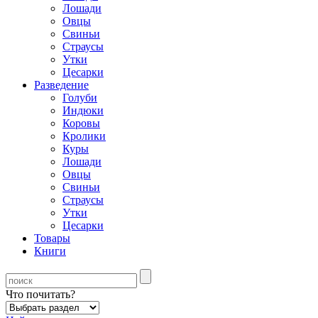
Лошади
Овцы
Свиньи
Страусы
Утки
Цесарки
Разведение
Голуби
Индюки
Коровы
Кролики
Куры
Лошади
Овцы
Свиньи
Страусы
Утки
Цесарки
Товары
Книги
Что почитать?