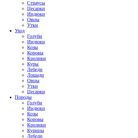
Страусы
Цесарки
Индюки
Овцы
Утки
Уход
Голуби
Индюки
Козы
Коровы
Кролики
Куры
Лебеди
Лошади
Овцы
Утки
Цесарки
Породы
Голуби
Индюки
Козы
Коровы
Кролики
Курицы
Лебеди