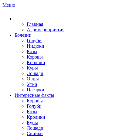
Меню
Главная
Агромероприятия
Болезни
Голуби
Индюки
Козы
Коровы
Кролики
Куры
Лошади
Овцы
Утки
Цесарки
Интересные факты
Коровы
Голуби
Козы
Кролики
Куры
Лошади
Свиньи