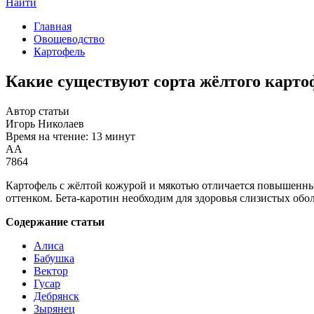
Найти
Главная
Овощеводство
Картофель
Какие существуют сорта жёлтого карто
Автор статьи
Игорь Николаев
Время на чтение: 13 минут
А
А
7864
Картофель с жёлтой кожурой и мякотью отличается повышенны
оттенком. Бета-каротин необходим для здоровья слизистых обо
Содержание статьи
Алиса
Бабушка
Вектор
Гусар
Дебрянск
Зырянец