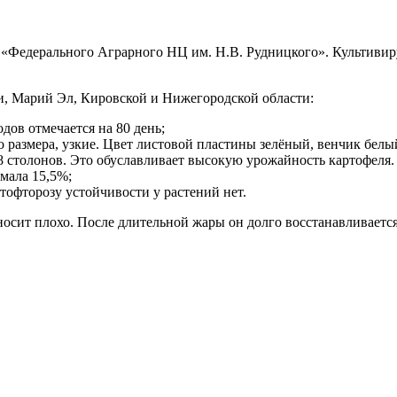
«Федерального Аграрного НЦ им. Н.В. Рудницкого». Культивиру
, Марий Эл, Кировской и Нижегородской области:
дов отмечается на 80 день;
 размера, узкие. Цвет листовой пластины зелёный, венчик белы
8 столонов. Это обуславливает высокую урожайность картофеля.
мала 15,5%;
итофторозу устойчивости у растений нет.
носит плохо. После длительной жары он долго восстанавливаетс