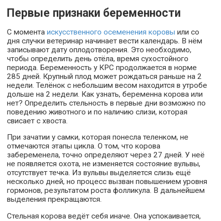
Первые признаки беременности
С момента
искусственного осеменения коровы
или со
дня случки ветеринар начинает вести календарь. В нём
записывают дату оплодотворения. Это необходимо,
чтобы определить день отёла, время сухостойного
периода. Беременность у КРС продолжается в норме
285 дней. Крупный плод может рождаться раньше на 2
недели. Телёнок с небольшим весом находится в утробе
дольше на 2 недели. Как узнать, беременна корова или
нет? Определить стельность в первые дни возможно по
поведению животного и по наличию слизи, которая
свисает с хвоста.
При зачатии у самки, которая понесла теленком, не
отмечаются этапы цикла. О том, что корова
забеременела, точно определяют через 27 дней. У неё
не появляется охота, не изменяется состояние вульвы,
отсутствует течка. Из вульвы выделяется слизь ещё
несколько дней, но процесс вызван повышением уровня
гормонов, результатом роста фолликула. В дальнейшем
выделения прекращаются.
Стельная корова ведёт себя иначе. Она успокаивается,