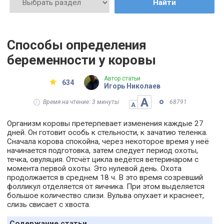
Найти
Способы определения
беременности у коровы
Автор статьи
634
Игорь Николаев
А
Время на чтение: 3 минуты
68791
А
Организм коровы претерпевает изменения каждые 27
дней. Он готовит особь к стельности, к зачатию теленка.
Сначала корова спокойна, через некоторое время у неё
начинается подготовка, затем следует период охоты,
течка, овуляция. Отсчёт цикла ведётся ветеринаром с
момента первой охоты. Это нулевой день. Охота
продолжается в среднем 18 ч. В это время созревший
фолликул отделяется от яичника. При этом выделяется
большое количество слизи. Вульва опухает и краснеет,
слизь свисает с хвоста.
Содержание статьи