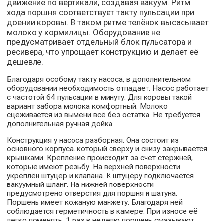
движение по вертикали, создавая вакуум. Ритм
хода поршня соответствует такту пульсации при
доении коровы. В таком ритме телёнок высасывает
молоко у кормилицы. Оборудование не
предусматривает отдельный блок пульсатора и
ресивера, что упрощает конструкцию и делает её
дешевле.
Благодаря особому такту насоса, в дополнительном
оборудовании необходимость отпадает. Насос работает
с частотой 64 пульсации в минуту. Для коровы такой
вариант забора молока комфортный. Молоко
сцеживается из вымени всё без остатка. Не требуется
дополнительная ручная дойка.
Конструкция у насоса разборная. Она состоит из
основного корпуса, который сверху и снизу закрывается
крышками. Крепление происходит за счёт стержней,
которые имеют резьбу. На верхней поверхности
укреплён штуцер и клапана. К штуцеру подключается
вакуумный шланг. На нижней поверхности
предусмотрено отверстия для поршня и шатуна.
Поршень имеет кожаную манжету. Благодаря ней
соблюдается герметичность в камере. При износе её
легко поменять. 1 раз в неделю поршень смазывают