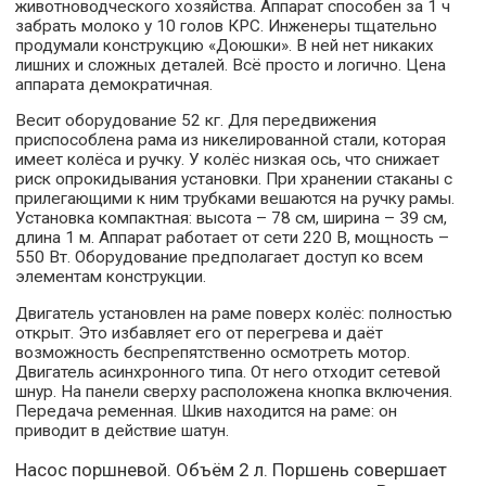
животноводческого хозяйства. Аппарат способен за 1 ч
забрать молоко у 10 голов КРС. Инженеры тщательно
продумали конструкцию «Доюшки». В ней нет никаких
лишних и сложных деталей. Всё просто и логично. Цена
аппарата демократичная.
Весит оборудование 52 кг. Для передвижения
приспособлена рама из никелированной стали, которая
имеет колёса и ручку. У колёс низкая ось, что снижает
риск опрокидывания установки. При хранении стаканы с
прилегающими к ним трубками вешаются на ручку рамы.
Установка компактная: высота – 78 см, ширина – 39 см,
длина 1 м. Аппарат работает от сети 220 В, мощность –
550 Вт. Оборудование предполагает доступ ко всем
элементам конструкции.
Двигатель установлен на раме поверх колёс: полностью
открыт. Это избавляет его от перегрева и даёт
возможность беспрепятственно осмотреть мотор.
Двигатель асинхронного типа. От него отходит сетевой
шнур. На панели сверху расположена кнопка включения.
Передача ременная. Шкив находится на раме: он
приводит в действие шатун.
Насос поршневой. Объём 2 л. Поршень совершает