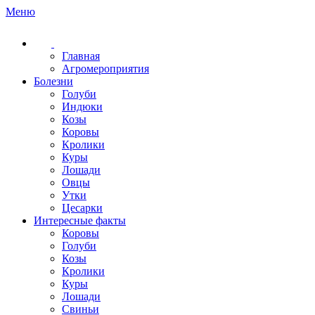
Меню
Главная
Агромероприятия
Болезни
Голуби
Индюки
Козы
Коровы
Кролики
Куры
Лошади
Овцы
Утки
Цесарки
Интересные факты
Коровы
Голуби
Козы
Кролики
Куры
Лошади
Свиньи