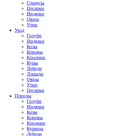
Страусы
Цесарки
Индюки
Овцы
Утки
Уход
Голуби
Индюки
Козы
Коровы
Кролики
Куры
Лебеди
Лошади
Овцы
Утки
Цесарки
Породы
Голуби
Индюки
Козы
Коровы
Кролики
Курицы
Лебеди