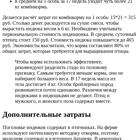
в среднем на 1 особь за 17 недель уходит чуть более 21
кг комбикорма.
Делается расчёт затрат по комбикорму на 1 особь: 15*21 = 315
руб. Столько денег расходуется на сухие смеси, чтобы
вырастить индюка весом в 6 кг. Необходимо учитывать
первоначальную стоимость индюшонка. В среднем, суточный
птенец стоит 150 руб. Стоимость индюка повышается до 465
руб. Экономисты высчитали, что корма составляют 80% от
общих затрат, которые требуются для выращивания птицы.
Чтобы корма использовать эффективнее,
рекомендуют разделить стадо по половому
признаку. Самкам требуется меньше корма, они не
набирают большого веса. В 17 недель масса их
тела достигает 4 кг. Особи бройлерных пород
развиваются почти одинаково. Различия между
индюками и индюшками не делают. Птиц и
мужского, и женского пола содержат вместе.
Дополнительные затраты
Поголовье индюков содержат в птичниках. На ферме
используют интенсивную методику откорма, поэтому
молодняк содержат в клеточных батареях. В некоторых