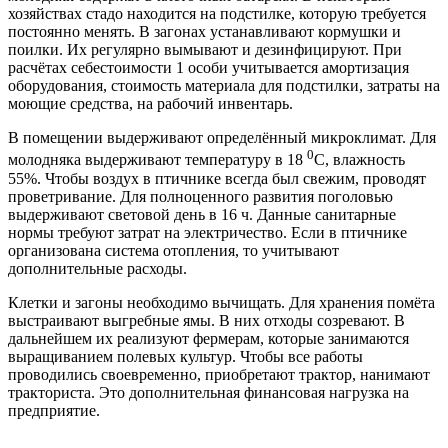
хозяйствах стадо находится на подстилке, которую требуется
постоянно менять. В загонах устанавливают кормушки и
поилки. Их регулярно вымывают и дезинфицируют. При
расчётах себестоимости 1 особи учитывается амортизация
оборудования, стоимость материала для подстилки, затраты на
моющие средства, на рабочий инвентарь.
В помещении выдерживают определённый микроклимат. Для
0
молодняка выдерживают температуру в 18
С, влажность
55%. Чтобы воздух в птичнике всегда был свежим, проводят
проветривание. Для полноценного развития поголовью
выдерживают световой день в 16 ч. Данные санитарные
нормы требуют затрат на электричество. Если в птичнике
организована система отопления, то учитывают
дополнительные расходы.
Клетки и загоны необходимо вычищать. Для хранения помёта
выстраивают выгребные ямы. В них отходы созревают. В
дальнейшем их реализуют фермерам, которые занимаются
выращиванием полевых культур. Чтобы все работы
проводились своевременно, приобретают трактор, нанимают
тракториста. Это дополнительная финансовая нагрузка на
предприятие.