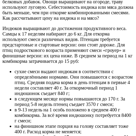
белковых добавок. Овощи выращивают на огороде, траву
используют луговую. Себестоимость индюка или мяса должна
быть меньше, чем при откорме комбинированными смесями.
Как рассчитывают цену на индюка и на мясо?
Индюков выращивают до достижения продуктивного веса.
Самцы к 17 неделям набирают до 6 кг. Для откорма
используют смеси различных видов. Птенцам требуется
предстартовые и стартовые версии: они стоят дороже. Для
птиц подросткового возраста применяют смеси «гроуер» и
финишные версии: их цена ниже. В среднем за период на 1 кг
комбикорма затрачивается до 15 руб:
сухие смеси выдают индюкам в соответствии с
определёнными нормами. Они повышаются с возрастом
птиц. Средняя подача корма в день птенцам в первые 4
недели составляет 40 г. За откормочный период 1
индюшонок съедает 840 г;
в следующем месяце нормы повышаются до 170 г. За
период 5-8 недель птенец съедает 3570 г смеси;
в 9-13 недель на 1 особь положено в среднем 400 г
комбикорма. За всё время индюшонку потребуется 8400
г смеси;
на финишном этапе порция на голову составляет тоже
400 г. Расход корма не меняется;