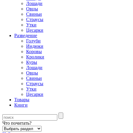
Лошади
Овцы
Свиньи
Страусы
Утки
Цесарки
Разведение
Голуби
Индюки
Коровы
Кролики
Куры
Лошади
Овцы
Свиньи
Страусы
Утки
Цесарки
Товары
Книги
Что почитать?