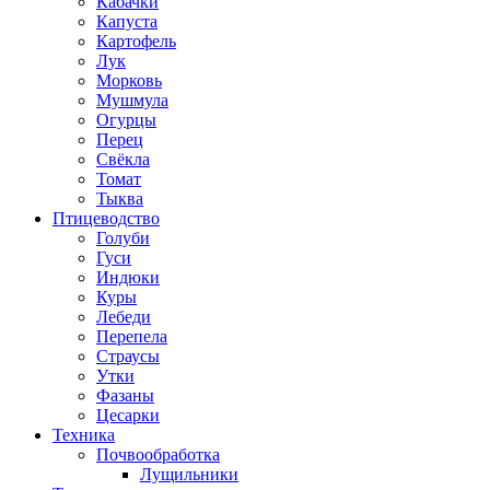
Кабачки
Капуста
Картофель
Лук
Морковь
Мушмула
Огурцы
Перец
Свёкла
Томат
Тыква
Птицеводство
Голуби
Гуси
Индюки
Куры
Лебеди
Перепела
Страусы
Утки
Фазаны
Цесарки
Техника
Почвообработка
Лущильники