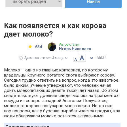
Найти
Как появляется и как корова
дает молоко?
Автор статьи
634
Игорь Николаев
А
Время на чтение: 3 минуты
18031
А
Молоко – одно из главных критериев, по которому
владельцы крупного рогатого скота выбирают корову.
Сегодня трудно ответить на вопрос, когда это животное
было диким. Ученые утверждают, что человек начал
доить млекопитающих девять тысяч лет назад. Об этом
свидетельствуют древние следы молока на фрагментах
посуды из северо-западной Анатолии. Получается,
молоко от коровы популярно много веков. Но до сих
пор вопросы, как у буренки вырабатывается продукт, как
люди обнаружили молоко остаются актуальными.
Содержание статьи