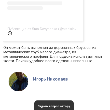
Публикация от Stas Dovydenko (@stanislav.dovyd)
27 Апр 2019 
Он может быть выполнен из деревянных брусьев, из
металлических труб малого диаметра, из
металлического профиля. Для поддона используют лист
жести. Поилки удобнее всего сделать ниппельные.
Игорь Николаев
Задать вопрос автору