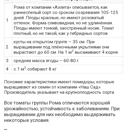
Рома от компании «Аэлита» описывается, как
раннеспелый сорт со сроком созревания 105-125
дней. Плоды красные, но имеют розоватый
1
оттенок. Форма сливовидная, но не удлинённая.
Плоды имеют тонкий, заострённый носик. Томат
плотный, но не такой, как у гибридных сортов
кусты на открытом грунте – 35 см. При
2
выращивании под плёночными укрытиями они
2
вырастают до 60 см. На 1 м
высаживают 4 корня
3
средняя масса ягоды – 60-80 г
2
4
с 1 м
собирают 8 кг
Похожие характеристики имеют помидоры, которые
выращивают из семян от компании «Наш Сад».
Производитель указывает на крупноплодность сорта.
Все томаты группы Рома отличаются хорошей
урожайностью, устойчивость к заболеваниям. При
выращивании для них необходимо выдерживать
некоторые условия.