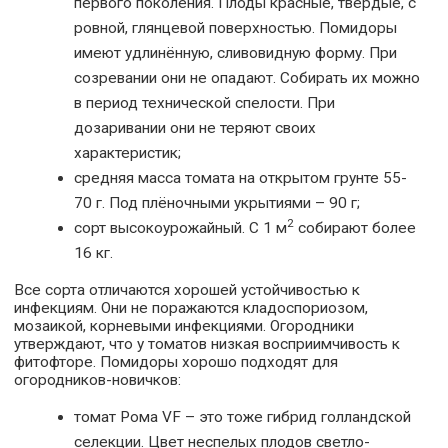
первого поколения. Плоды красные, твёрдые, с
ровной, глянцевой поверхностью. Помидоры
имеют удлинённую, сливовидную форму. При
созревании они не опадают. Собирать их можно
в период технической спелости. При
дозаривании они не теряют своих
характеристик;
средняя масса томата на открытом грунте 55-
70 г. Под плёночными укрытиями – 90 г;
2
сорт высокоурожайный. С 1 м
собирают более
16 кг.
Все сорта отличаются хорошей устойчивостью к
инфекциям. Они не поражаются кладоспориозом,
мозаикой, корневыми инфекциями. Огородники
утверждают, что у томатов низкая восприимчивость к
фитофторе. Помидоры хорошо подходят для
огородников-новичков:
томат Рома VF – это тоже гибрид голландской
селекции. Цвет неспелых плодов светло-