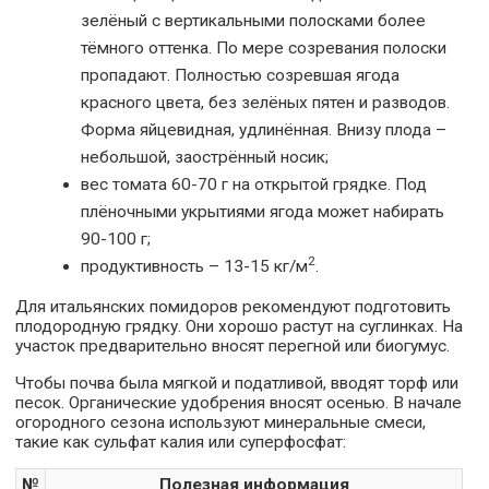
зелёный с вертикальными полосками более
тёмного оттенка. По мере созревания полоски
пропадают. Полностью созревшая ягода
красного цвета, без зелёных пятен и разводов.
Форма яйцевидная, удлинённая. Внизу плода –
небольшой, заострённый носик;
вес томата 60-70 г на открытой грядке. Под
плёночными укрытиями ягода может набирать
90-100 г;
2
продуктивность – 13-15 кг/м
.
Для итальянских помидоров рекомендуют подготовить
плодородную грядку. Они хорошо растут на суглинках. На
участок предварительно вносят перегной или биогумус.
Чтобы почва была мягкой и податливой, вводят торф или
песок. Органические удобрения вносят осенью. В начале
огородного сезона используют минеральные смеси,
такие как сульфат калия или суперфосфат:
№
Полезная информация