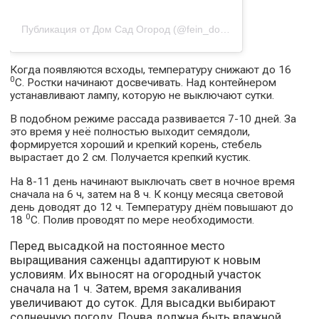
Публикация от Дом Сад Огород (@fein_dom_)
Когда появляются всходы, температуру снижают до 16
0
С. Ростки начинают досвечивать. Над контейнером
устанавливают лампу, которую не выключают сутки.
В подобном режиме рассада развивается 7-10 дней. За
это время у неё полностью выходит семядоли,
формируется хороший и крепкий корень, стебель
вырастает до 2 см. Получается крепкий кустик.
На 8-11 день начинают выключать свет в ночное время
сначала на 6 ч, затем на 8 ч. К концу месяца световой
день доводят до 12 ч. Температуру днём повышают до
0
18
С. Полив проводят по мере необходимости.
Перед высадкой на постоянное место
выращивания саженцы адаптируют к новым
условиям. Их выносят на огородный участок
сначала на 1 ч. Затем, время закаливания
увеличивают до суток. Для высадки выбирают
солнечную погоду. Почва должна быть влажной.