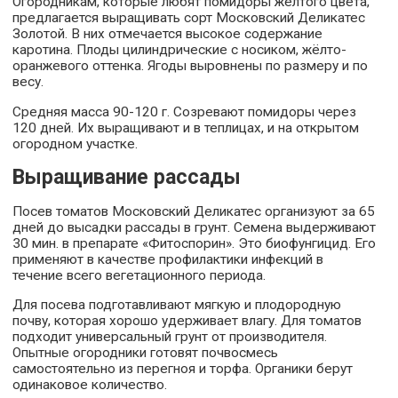
Огородникам, которые любят помидоры жёлтого цвета,
предлагается выращивать сорт Московский Деликатес
Золотой. В них отмечается высокое содержание
каротина. Плоды цилиндрические с носиком, жёлто-
оранжевого оттенка. Ягоды выровнены по размеру и по
весу.
Средняя масса 90-120 г. Созревают помидоры через
120 дней. Их выращивают и в теплицах, и на открытом
огородном участке.
Выращивание рассады
Посев томатов Московский Деликатес организуют за 65
дней до высадки рассады в грунт. Семена выдерживают
30 мин. в препарате «Фитоспорин». Это биофунгицид. Его
применяют в качестве профилактики инфекций в
течение всего вегетационного периода.
Для посева подготавливают мягкую и плодородную
почву, которая хорошо удерживает влагу. Для томатов
подходит универсальный грунт от производителя.
Опытные огородники готовят почвосмесь
самостоятельно из перегноя и торфа. Органики берут
одинаковое количество.