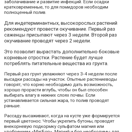
заболачивание и развитие инфекций. Если осадки
кратковременные, то для помидоров необходим
полноценный полив.
Для индетерминантных, высокорослых растений
рекомендуют провести окучивание. Первый раз
саженцы присыпают через 3 недели. Второй раз
окучивание проводят через 2 недели.
Это позволит вырастать дополнительно боковые
корневые отростки. Растение будет лучше
потреблять питательные вещества из грунта.
Первый раз грунт увлажняют через 3-4 недели после
высадки рассады на участок. Опытные растениеводы
говорят, что корню необходимо дать возможность,
хорошо прорасти вглубь, чтобы он был способен
выбирать влагу в нижних слоях почвы. Если
устанавливается сильная жара, то полив проводят
раньше.
Рассаду высаживают, когда на кусте уже формируется
первый цветонос. Чтобы укрепить бутоны, проводят
внекорневую подкормку сульфатом магния или
удобрением «МагБор». Магний и бор необходимы для