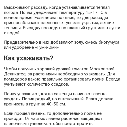
Высаживают рассаду, когда устанавливается тёплая
0
погода. Почва удерживает температуру 15-17
С в
ночное время. Если весна поздняя, то для рассады
приспосабливают плёночные туннели, укрытия, летние
теплицы. Высадку проводят во влажный грунт или в лунки
с водой.
Предварительно в них добавляют золу, смесь биогумуса
или удобрение «Гуми-Оми».
Как ухаживать?
Чтобы получить хороший урожай томатов Московский
Деликатес, за растениями необходимо ухаживать. Для
помидоров важно правильно организовать полив. Всегда
учитывают количество осадков.
Почву увлажняют, когда саженцы начинают слегка
увядать. Полив редкий, но интенсивный. Влага должна
проникать в грунт на 40-50 см.
Если прошёл ливень, то дополнительно полив не
проводят. От частых ливней растения защищают
плёночным туннелем, чтобы предотвратить