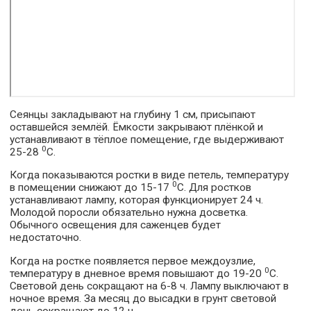
Сеянцы закладывают на глубину 1 см, присыпают
оставшейся землёй. Ёмкости закрывают плёнкой и
устанавливают в тёплое помещение, где выдерживают
0
25-28
С.
Когда показываются ростки в виде петель, температуру
0
в помещении снижают до 15-17
С. Для ростков
устанавливают лампу, которая функционирует 24 ч.
Молодой поросли обязательно нужна досветка.
Обычного освещения для саженцев будет
недостаточно.
Когда на ростке появляется первое междоузлие,
0
температуру в дневное время повышают до 19-20
С.
Световой день сокращают на 6-8 ч. Лампу выключают в
ночное время. За месяц до высадки в грунт световой
день сокращают до 12 ч.