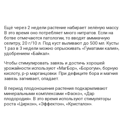
Ещё через 2 недели растение набирает зелёную массу.
В это время оно потребляет много нитратов. Если на
ботве отмечаются патологии, то вводят аммиачную
селитру, 20 г/10 л. Под куст выливают до 500 мл. Кусты
1 раз в 3 недели можно опрыскивать «Гуматами калия»,
удобрением «Байкал».
Чтобы стимулировать завязь и достичь хорошей
урожайности используют «МагБор», «Борогум», борную
кислоту, р-р марганцовки. При дефиците бора и магния
завязь загнивает, опадает.
В период плодоношения растения подкармливают
минеральными комплексами «Фаско», «Дар
плодородия». В это время используют стимуляторы
роста «Циркон», «Эффектон», «Кристалон».