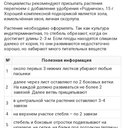
Специалисты рекомендуют присыпать растения
перегноем с добавление удобрения «Родничок», 15 г.
Хорошей комплексной подкормкой является зола,
измельчённая хвоя, яичная скорлупа.
Растение необходимо оформлять. Так как культура
индетерминантная, то стебель обрезают, когда он
достигает длины 2-3 м. Если плоды находятся слишком
далеко от корня, то они развиваются недостаточно
хорошо, но забирают много питательных веществ:
№
Полезная информация
около первых 3 нижних листков убирают любые
1
пасынки
далее через лист оставляют по 2 боковых ветки.
2
На каждой должно развиваться не более 2
завязей. Далее ветвь прищипывают
в центральной части растения оставляют 3-4
3
завязи
4
на верхнем участке стебля – по 2 завязи
стебель и боковые отростки подвязывают на
5
шпалере, на сетке, на балке под потолком теплицы