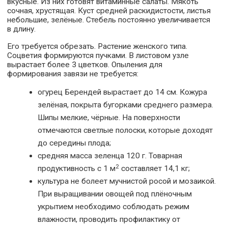
вкусные. Из них готовят витаминные салаты. Мякоть
сочная, хрустящая. Куст средней раскидистости, листья
небольшие, зелёные. Стебель постоянно увеличивается
в длину.
Его требуется обрезать. Растение женского типа.
Соцветия формируются пучками. В листовом узле
вырастает более 3 цветков. Опыления для
формирования завязи не требуется:
огурец Берендей вырастает до 14 см. Кожура
зелёная, покрыта бугорками среднего размера.
Шипы мелкие, чёрные. На поверхности
отмечаются светлые полоски, которые доходят
до середины плода;
средняя масса зеленца 120 г. Товарная
2
продуктивность с 1 м
составляет 14,1 кг;
культура не болеет мучнистой росой и мозаикой.
При выращивании овощей под плёночным
укрытием необходимо соблюдать режим
влажности, проводить профилактику от