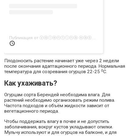
Публикация от Ⓥⓐⓛⓔⓝⓣⓘⓝⓐ Ⓚⓐⓢⓐⓣⓚⓘⓝⓐ (@vel.vel.vel)
Плодоносить растение начинает уже через 2 недели
после окончания адаптационного периода. Нормальная
0
температура для созревания огурцов 22-25
С.
Как ухаживать?
Огурцам сорта Берендей необходима влага. Для
растений необходимо организовать режим полива.
Частота подходов и объём жидкости зависит от
вегетационного периода.
Чтобы поддержать влагу в почве и не допустить
заболачивания, вокруг кустов укладывают опилки.
Мульчу используют и для огурцов на балконе, и для