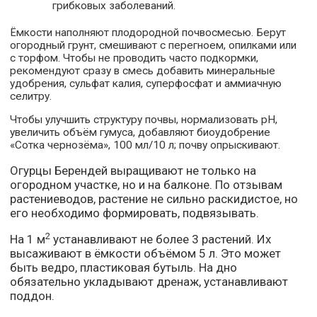
грибковых заболеваний.
Ёмкости наполняют плодородной почвосмесью. Берут
огородный грунт, смешивают с перегноем, опилками или
с торфом. Чтобы не проводить часто подкормки,
рекомендуют сразу в смесь добавить минеральные
удобрения, сульфат калия, суперфосфат и аммиачную
селитру.
Чтобы улучшить структуру почвы, нормализовать рН,
увеличить объём гумуса, добавляют биоудобрение
«Сотка чернозёма», 100 мл/10 л; почву опрыскивают.
Огурцы Берендей выращивают не только на
огородном участке, но и на балконе. По отзывам
растениеводов, растение не сильно раскидистое, но
его необходимо формировать, подвязывать.
2
На 1 м
устанавливают не более 3 растений. Их
высаживают в ёмкости объёмом 5 л. Это может
быть ведро, пластиковая бутыль. На дно
обязательно укладывают дренаж, устанавливают
поддон.