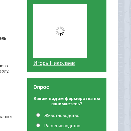
ель
Игорь Николаев
ного
золу,
х
Опрос
Каким видом фермерства вы
занимаетесь?
Животноводство
начнёт
Растениеводство