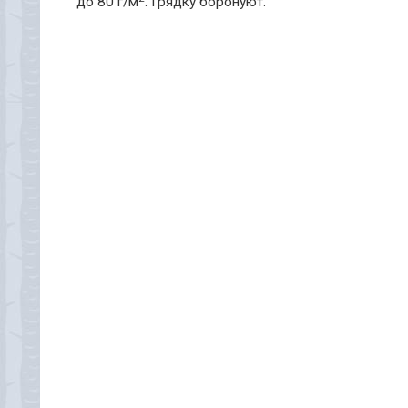
до 80 г/м
. Грядку боронуют.