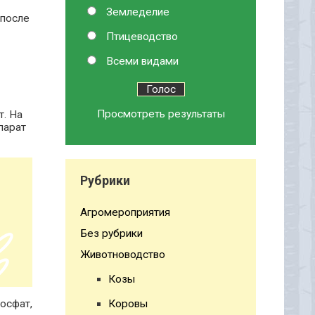
Земледелие
 после
Птицеводство
Всеми видами
Просмотреть результаты
т. На
парат
Рубрики
Агромероприятия
Без рубрики
Животноводство
Козы
осфат,
Коровы