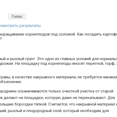
смотреть результаты
 выращивание корнеплодов под соломой. Как посадить картоф
?
й и рыхлый грунт. Это одно из главных условий для нормаль
урожая. На площадку под корнеплоды вносят перегной, торф, 
травы, в качестве накрывного материала, не требуется никаки
объяснение:
родники ограничиваются только очисткой участка от старой
цев делают на площадке, которую даже не перекапывают. Для
льшие бороздки тяпкой. Считается, что накрывной материал 
оший, рыхлый и плодородный слой, который необходим для