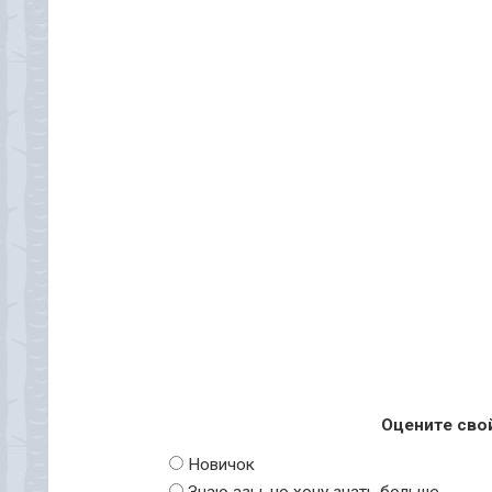
Оцените сво
Новичок
Знаю азы, но хочу знать больше