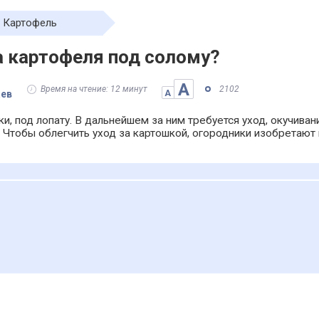
Картофель
а картофеля под солому?
А
Время на чтение: 12 минут
2102
аев
А
и, под лопату. В дальнейшем за ним требуется уход, окучиван
. Чтобы облегчить уход за картошкой, огородники изобретают