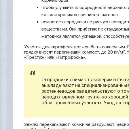
корнеплодов;
чтобы улучшить плодородность верхнего с
коз или кроликов при чистке загонов;
немногие огородники не рискуют посадит
веществами. Они прибегают к стандартны
методика является успешной, способству
Участок для картофеля должен быть солнечным. 
2
грядку вносят перегнивший компост, до 20 кг/м
,
«Престиж» или «Нитрофоска».
Огородники снимают эксперименты вы
выкладывают на специализированные
растениеводов свидетельствуют о том
неподготовленном грунте, но хороший
облагороженных участках. Уход за к
Землю перекапывают, комки не разрушают. Весной 
2