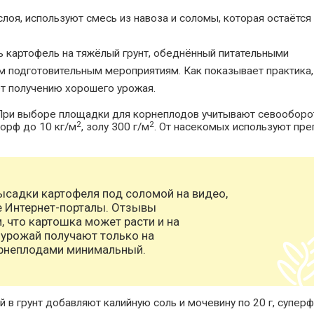
лоя, используют смесь из навоза и соломы, которая остаётся
ь картофель на тяжёлый грунт, обеднённый питательными
м подготовительным мероприятиям. Как показывает практика,
ет получению хорошего урожая.
При выборе площадки для корнеплодов учитывают севооборо
2
2
 торф до 10 кг/м
, золу 300 г/м
. От насекомых используют пре
садки картофеля под соломой на видео,
 Интернет-порталы. Отзывы
, что картошка может расти и на
 урожай получают только на
орнеплодами минимальный.
в грунт добавляют калийную соль и мочевину по 20 г, суперф