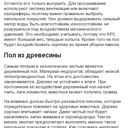
Остаётся его только высушить. Для просушивания
используют систему вентиляции или включают
калориферы, поэтому важно правильно выбрать
напольное покрытие. Оно должно выдерживать сильный
напор воды, быть влагостойким, износостойким, не
разрушаться под воздействием механического
давления. Это необходимо учитывать, потому что КРС
имеет большой вес, твёрдые копыта. Кроме того на пол
будет воздействовать скрепер во время уборки навоза.
Пол из древесины
Самым тёплым и экологически чистым является
деревянный пол. Материал недорогой, обладает низкой
теплопроводностью. На этом его достоинства
заканчиваются. Дерево не устойчиво к влаге. При
постоянном её воздействии деревянный пол начнёт
гнить, лаги ломаются, животное может получить травму.
На влажных досках быстро разовьётся плесень, которая
отрицательно повлияет на здоровье животных. Дерево
хорошо впитывает запахи. Даже чистый пол будет
накапливать запах аммиака и сероводорода. Тем не
менее, многие предпочитают выполнять именно такое
напольное покрытие в стойлах. Как сохранить материал,