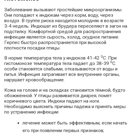
Заболевание вызывают простейшие микроорганизмы.
Они попадают к индюкам через корм, воду, через
воздух. В группе риска находится молодняк в возрасте
3-4 недель. Индюшат из брудера переселяют в загон на
подстилку. Комфортной средой для распространения
инфекции является сырость, холод, скудное питание.
Герпес быстро распространяется при высокой
плотности посадки птицы.
0
В норме температура тела у индюков 41-42
С. При
0
гистомонозе температура тела падает до 38-39
С.
особи становятся слабыми, отказываются от воды и
питья. Инфекция затрагивает все внутренние органы,
нарушает кровообращение.
Кожа на голове и на складках становится тёмной, будто
обожжённой. У птицы развивается диарея; помёт
коричневого цвета. Индюки падают на ноги.
Необходимо выяснить причины падежа и принять меры
по устранению инфекции:
лечение может быть эффективным, если начать
его при появлении первых признаков;