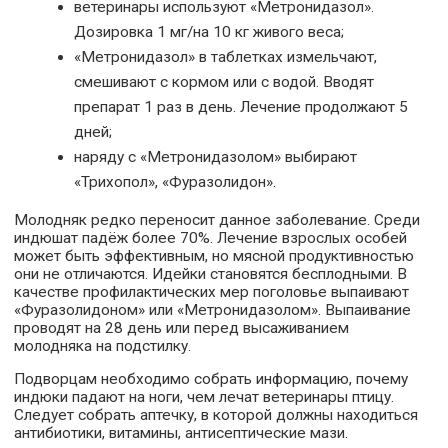
ветеринары используют «Метронидазол».
Дозировка 1 мг/на 10 кг живого веса;
«Метронидазол» в таблетках измельчают,
смешивают с кормом или с водой. Вводят
препарат 1 раз в день. Лечение продолжают 5
дней;
наряду с «Метронидазолом» выбирают
«Трихопол», «Фуразолидон».
Молодняк редко переносит данное заболевание. Среди
индюшат падёж более 70%. Лечение взрослых особей
может быть эффективным, но мясной продуктивностью
они не отличаются. Идейки становятся бесплодными. В
качестве профилактических мер поголовье выпаивают
«Фуразолидоном» или «Метронидазолом». Выпаивание
проводят на 28 день или перед высаживанием
молодняка на подстилку.
Подворцам необходимо собрать информацию, почему
индюки падают на ноги, чем лечат ветеринары птицу.
Следует собрать аптечку, в которой должны находиться
антибиотики, витамины, антисептические мази.