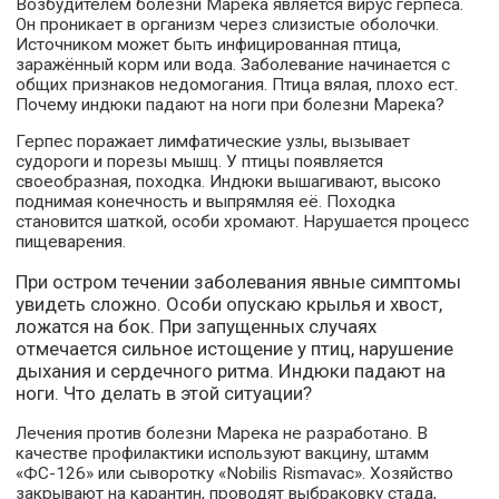
Возбудителем болезни Марека является вирус герпеса.
Он проникает в организм через слизистые оболочки.
Источником может быть инфицированная птица,
заражённый корм или вода. Заболевание начинается с
общих признаков недомогания. Птица вялая, плохо ест.
Почему индюки падают на ноги при болезни Марека?
Герпес поражает лимфатические узлы, вызывает
судороги и порезы мышц. У птицы появляется
своеобразная, походка. Индюки вышагивают, высоко
поднимая конечность и выпрямляя её. Походка
становится шаткой, особи хромают. Нарушается процесс
пищеварения.
При остром течении заболевания явные симптомы
увидеть сложно. Особи опускаю крылья и хвост,
ложатся на бок. При запущенных случаях
отмечается сильное истощение у птиц, нарушение
дыхания и сердечного ритма. Индюки падают на
ноги. Что делать в этой ситуации?
Лечения против болезни Марека не разработано. В
качестве профилактики используют вакцину, штамм
«ФС-126» или сыворотку «Nobilis Rismavac». Хозяйство
закрывают на карантин, проводят выбраковку стада,