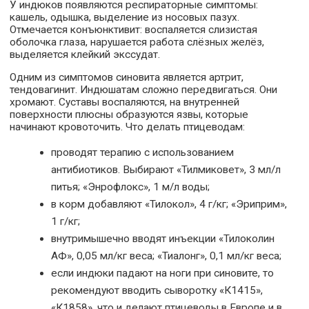
У индюков появляются респираторные симптомы:
кашель, одышка, выделение из носовых пазух.
Отмечается конъюнктивит: воспаляется слизистая
оболочка глаза, нарушается работа слёзных желёз,
выделяется клейкий экссудат.
Одним из симптомов синовита является артрит,
тендовагинит. Индюшатам сложно передвигаться. Они
хромают. Суставы воспаляются, на внутренней
поверхности плюсны образуются язвы, которые
начинают кровоточить. Что делать птицеводам:
проводят терапию с использованием
антибиотиков. Выбирают «Тилмиковет», 3 мл/л
питья; «Энрофлокс», 1 м/л воды;
в корм добавляют «Тилокол», 4 г/кг; «Эриприм»,
1 г/кг;
внутримышечно вводят инъекции «Тилоколин
АФ», 0,05 мл/кг веса; «Тиалонг», 0,1 мл/кг веса;
если индюки падают на ноги при синовите, то
рекомендуют вводить сыворотку «К1415»,
«К1858», что и делают птицеводы в Европе и в