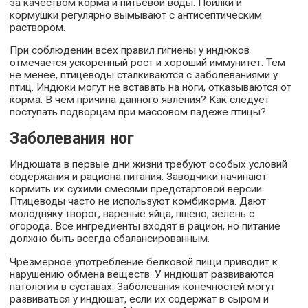
за качеством корма и питьевой воды. Поилки и
кормушки регулярно вымывают с антисептическим
раствором.
При соблюдении всех правил гигиены у индюков
отмечается ускоренный рост и хороший иммунитет. Тем
не менее, птицеводы сталкиваются с заболеваниями у
птиц. Индюки могут не вставать на ноги, отказываются от
корма. В чём причина данного явления? Как следует
поступать подворцам при массовом падеже птицы?
Заболевания ног
Индюшата в первые дни жизни требуют особых условий
содержания и рациона питания. Заводчики начинают
кормить их сухими смесями предстартовой версии.
Птицеводы часто не используют комбикорма. Дают
молодняку творог, варёные яйца, пшено, зелень с
огорода. Все ингредиенты входят в рацион, но питание
должно быть всегда сбалансированным.
Чрезмерное употребление белковой пищи приводит к
нарушению обмена веществ. У индюшат развиваются
патологии в суставах. Заболевания конечностей могут
развиваться у индюшат, если их содержат в сыром и