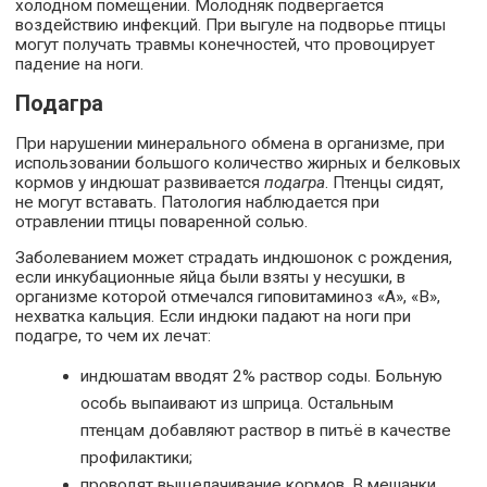
холодном помещении. Молодняк подвергается
воздействию инфекций. При выгуле на подворье птицы
могут получать травмы конечностей, что провоцирует
падение на ноги.
Подагра
При нарушении минерального обмена в организме, при
использовании большого количество жирных и белковых
кормов у индюшат развивается
подагра
. Птенцы сидят,
не могут вставать. Патология наблюдается при
отравлении птицы поваренной солью.
Заболеванием может страдать индюшонок с рождения,
если инкубационные яйца были взяты у несушки, в
организме которой отмечался гиповитаминоз «А», «В»,
нехватка кальция. Если индюки падают на ноги при
подагре, то чем их лечат:
индюшатам вводят 2% раствор соды. Больную
особь выпаивают из шприца. Остальным
птенцам добавляют раствор в питьё в качестве
профилактики;
проводят выщелачивание кормов. В мешанки