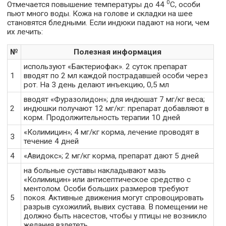
0
Отмечается повышение температуры до 44
С, особи
пьют много воды. Кожа на голове и складки на шее
становятся бледными. Если индюки падают на ноги, чем
их лечить:
№
Полезная информация
используют «Бактериофак». 2 суток препарат
1
вводят по 2 мл каждой пострадавшей особи через
рот. На 3 день делают инъекцию, 0,5 мл
вводят «Фуразолидон»; для индюшат 7 мг/кг веса;
2
индюшки получают 12 мг/кг: препарат добавляют в
корм. Продолжительность терапии 10 дней
«Колимицин»; 4 мг/кг корма, лечение проводят в
3
течение 4 дней
4
«Авидокс»; 2 мг/кг корма, препарат дают 5 дней
на больные суставы накладывают мазь
«Колимицин» или антисептическое средство с
ментолом. Особи больших размеров требуют
5
покоя. Активные движения могут спровоцировать
разрыв сухожилий, вывих сустава. В помещении не
должно быть насестов, чтобы у птицы не возникло
желания взлететь