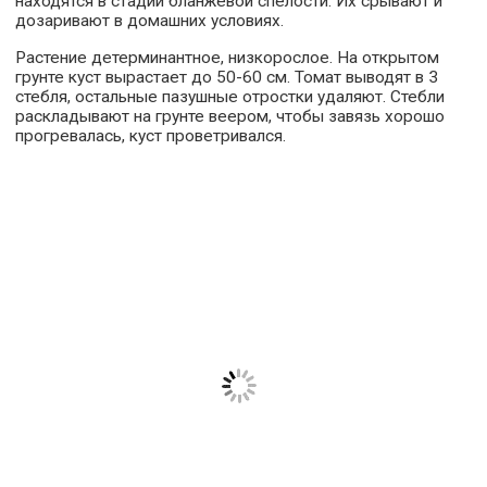
находятся в стадии бланжевой спелости. Их срывают и
дозаривают в домашних условиях.
Растение детерминантное, низкорослое. На открытом
грунте куст вырастает до 50-60 см. Томат выводят в 3
стебля, остальные пазушные отростки удаляют. Стебли
раскладывают на грунте веером, чтобы завязь хорошо
прогревалась, куст проветривался.