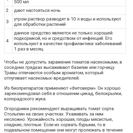
500 мл
2
дают настояться ночь
утром раствор разводят в 10 л воды и используют
3
для обработки растений
данное средство является не только хорошей
подкормкой, но и средством от инфекций. Его
4
используют в качестве профилактики заболеваний
1 раз в месяц
Чтобы не допустить заражения томатов насекомыми, в
соседних грядках высаживают базилик или горчицу.
Травы отличаются особым ароматом, который
отпугивает насекомых-вредителей.
Из биопрепаратов применяют «Фитоверм». Он хорошо
зарекомендовал себя в отношении цикад, белокрылки,
колорадского жука.
Огородники рекомендуют выращивать томат сорта
Столыпин на своих участках. Ухаживать за ним
несложно. Урожайность хорошая, плоды мясистые,
сладкие, плотные. Если их сорвать бурыми, то в
подвальном помещении они могут пролежать в течение