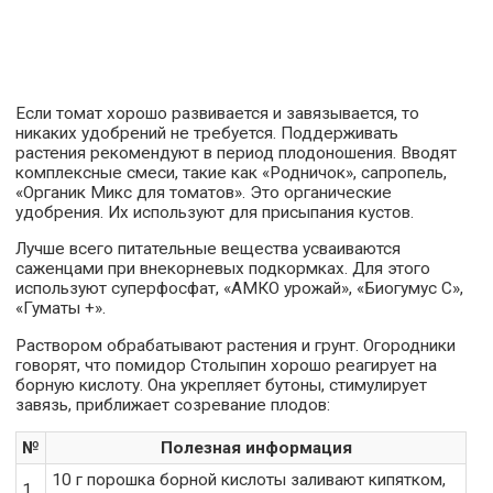
Если томат хорошо развивается и завязывается, то
никаких удобрений не требуется. Поддерживать
растения рекомендуют в период плодоношения. Вводят
комплексные смеси, такие как «Родничок», сапропель,
«Органик Микс для томатов». Это органические
удобрения. Их используют для присыпания кустов.
Лучше всего питательные вещества усваиваются
саженцами при внекорневых подкормках. Для этого
используют суперфосфат, «АМКО урожай», «Биогумус С»,
«Гуматы +».
Раствором обрабатывают растения и грунт. Огородники
говорят, что помидор Столыпин хорошо реагирует на
борную кислоту. Она укрепляет бутоны, стимулирует
завязь, приближает созревание плодов:
№
Полезная информация
10 г порошка борной кислоты заливают кипятком,
1