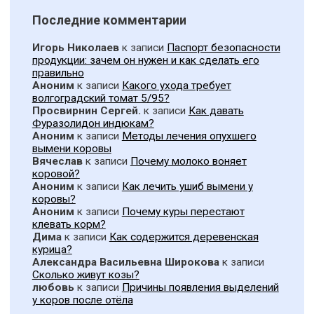
Последние комментарии
Игорь Николаев
к записи
Паспорт безопасности
продукции: зачем он нужен и как сделать его
правильно
Аноним
к записи
Какого ухода требует
волгоградский томат 5/95?
Просвирнин Сергей.
к записи
Как давать
Фуразолидон индюкам?
Аноним
к записи
Методы лечения опухшего
вымени коровы
Вячеслав
к записи
Почему молоко воняет
коровой?
Аноним
к записи
Как лечить ушиб вымени у
коровы?
Аноним
к записи
Почему куры перестают
клевать корм?
Дима
к записи
Как содержится деревенская
курица?
Александра Васильевна Широкова
к записи
Сколько живут козы?
любовь
к записи
Причины появления выделений
у коров после отёла